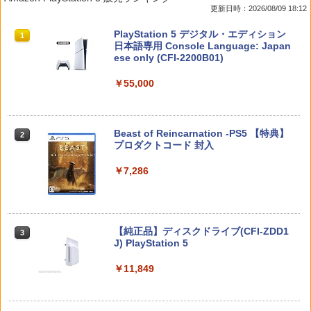
更新日時：2026/08/09 18:12
カー2種)
￥4,518
￥229
￥3,573
スプラトゥーン レイダース|オンライン
PlayStation 5 デジタル・エディション
1
1
￥7,902
コード版
日本語専用 Console Language: Japan
ese only (CFI-2200B01)
￥5,832
Switch2 ケース 即納 スイッチ2 Nintend
2
￥55,000
がんばれゴエモン大集合！ PS5版
【送料無料】劇場版「鬼滅の刃」無限城
[Switch 2] マリオテニス フィーバー
2
2
2
o Switch Lite 対応 スイッチ スイッチツ
編 第一章 猗窩座再来(通常版)【Blu-ra
（ダウンロード版） ※6,400ポイント
ー ニンテンドー カバー ポーチ キャリン
y】/アニメーション[Blu-ray]【返品種別
までご利用可 ■
￥4,890
グケース 新型 ジョイコン ソフト ケーブ
A】
ルなど 収納可能 ギフト プレゼント シン
スプラトゥーン レイダース -Switch2
Beast of Reincarnation -PS5 【特典】
2
2
￥7,979
プル 無地 黒 ピンク 黄色 赤 青 送料無料
プロダクトコード 封入
￥4,400
￥6,447
￥1,100
￥7,286
[メール便OK]【新品】【PS5】紅の錬金
3
【特典】ほの暮しの庭 switch2版(【初
3
術士と白の守護者 〜レスレリアーナのア
劇場版 転生したらスライムだった件 蒼
回外付特典】切り取れるクリアカード)
3
トリエ〜 [PS5版][在庫品]
海の涙編 (Blu-ray通常版)【Blu-ray】 [
Switch2 ケース 即納 パステルカラー か
3
岡咲美保 ]
￥8,118
わいい Nintendo スイッチ2 対応 スイッ
Nintendo Switch 2(日本語・国内専用)
【純正品】ディスクドライブ(CFI-ZDD1
3
￥4,940
3
チ スイッチツー ニンテンドー カバー ポ
J) PlayStation 5
￥4,976
ーチ ストラップ 新型 ジョイコン ソフト
￥55,491
ケーブル 収納可能 クリスマス ギフト プ
￥11,849
レゼント 送料無料
【8/11まで！抽選で最大全額ポイントバ
amiibo すりみ連合セット[フウカ【レイ
4
4
ック】 【日本語説明書付き】 Brook Wi
ダース】/ウツホ【レイダース】/マンタ
ルパン三世 VS 名探偵コナン【Blu-ray】
￥2,100
4
ngman NS ウィングマン NS Lite コンバ
ロー【レイダース】]（スプラトゥーンシ
[ 栗田貫一 ]