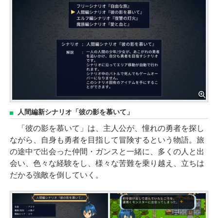
人間編新シナリオ「彼の影を慕いて」
「彼の影を慕いて」は、主人公が、憧れの勇者を探し
ながら、自身も勇者を目指して冒険するという物語。旅
の途中で出会った仲間・ガンスと一緒に、多くの人と出
会い、色々な経験をし、様々な苦難を乗り越え、立ちは
だかる強敵を倒していく。