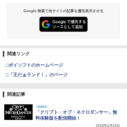
【純正品】Xbox ワイヤレス コントロー
2
Google 検索で当サイトの記事を優先表示させる
劇場版「鬼滅の刃」無限城編 第一章 猗
ラー (ロボット ホワイト)
2
窩座再来 通常版 [DVD]
￥7,681
￥3,523
【純正品】Xbox ワイヤレス コントロー
3
ラー (カーボンブラック)
関連リンク
【Amazon.co.jp限定】劇場版モノノ怪
3
第三章 蛇神 (Amazon.co.jp限定オリジ
￥8,020
ナル三方背収納ケース付きコレクション)
□ポイソフトのホームページ
(オリジナル特典:オリジナル巾着＋メー
カー特典:【坤と離】二振りの剣、十翼よ
□「王だぁランド！」のページ
り来たる！スタジオ描き下ろしイラスト
【純正品】Xbox 充電式バッテリー + US
4
ボード付) [Blu-ray]
B-C ケーブル
￥10,780
関連記事
￥2,618
Switch
「クリプト・オブ・ネクロダンサー」無
劇場版「鬼滅の刃」無限城編 第一章 猗
4
料体験版を配信開始！
窩座再来 完全生産限定版 [Blu-ray]
【国内正規品】Thrustmaster スラスト
5
2018年2月23日
マスター TH8S シフター - PC、PS4、P