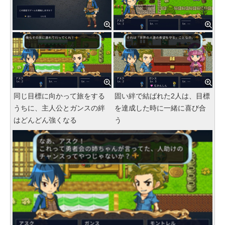
同じ目標に向かって旅をする
固い絆で結ばれた2人は、目標
うちに、主人公とガンスの絆
を達成した時に一緒に喜び合
はどんどん強くなる
う