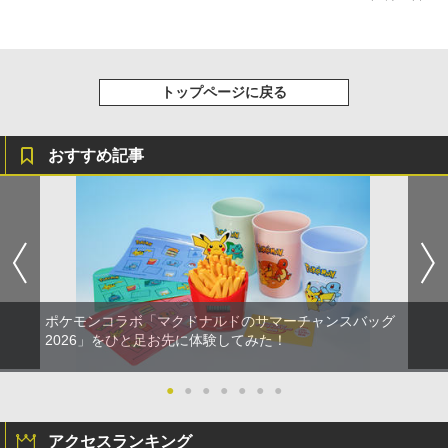
￥8,698
S5、PS5 Pro、Xbox One、Xbox Serie
s X|S 対応の高精度 H パターン シフター
￥14,141
トップページに戻る
『映画 ラブライブ！蓮ノ空女学院スクー
5
ルアイドルクラブ Bloom Garden Part
y』Blu-ray（特装限定版）
おすすめ記事
￥8,589
ポケモンコラボ「マクドナルドのサマーチャンスバッグ
2026」をひと足お先に体験してみた！
●
●
●
●
●
●
●
アクセスランキング