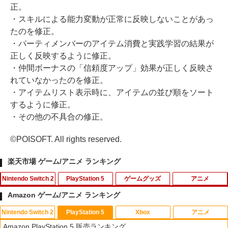
正。
・スキルによる能力変動が正常に反映しないことがあっ
たのを修正。
・パーティメンバーのアイテム消費と実践学習の結果が
正しく反映するように修正。
・仲間ボーナスの「信頼度アップ」効果が正しく反映さ
れていなかったのを修正。
・アイテムリスト表示時に、アイテムの並び順をソート
するように修正。
・その他の不具合の修正。
©POISOFT. All rights reserved.
楽天市場 ゲーム/アニメ ランキング
Nintendo Switch 2
PlayStation 5
ゲームグッズ
アニメ
Amazon ゲーム/アニメ ランキング
Nintendo Switch 2
PlayStation 5
Xbox
アニメ
【楽天ブックス限定特典】ドンキーコン
【中古】PS5ドラゴンクエストVII Rei
【中古】ぼくとシムのまち リゾートに元
デザート・ローズ 砂の薔薇 雪の黙示録
1
1
1
1
Amazon PlayStation 5 販売ランキング
グ バナンザ(「スーパーマリオ」ステッ
magined
気をとりもどそう! (特典無し)
【Blu-ray】 [ 新谷かおる ]