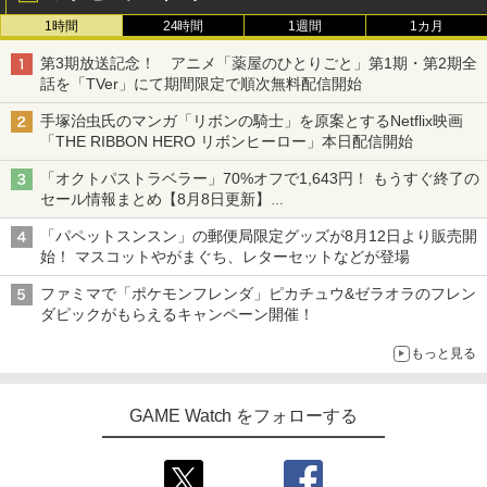
1時間
24時間
1週間
1カ月
第3期放送記念！ アニメ「薬屋のひとりごと」第1期・第2期全
話を「TVer」にて期間限定で順次無料配信開始
手塚治虫氏のマンガ「リボンの騎士」を原案とするNetflix映画
「THE RIBBON HERO リボンヒーロー」本日配信開始
「オクトパストラベラー」70%オフで1,643円！ もうすぐ終了の
セール情報まとめ【8月8日更新】
ニンテンドーeショップでは「大神 絶景版」が67%オフで990円
「パペットスンスン」の郵便局限定グッズが8月12日より販売開
始！ マスコットやがまぐち、レターセットなどが登場
ファミマで「ポケモンフレンダ」ピカチュウ&ゼラオラのフレン
ダピックがもらえるキャンペーン開催！
もっと見る
GAME Watch をフォローする