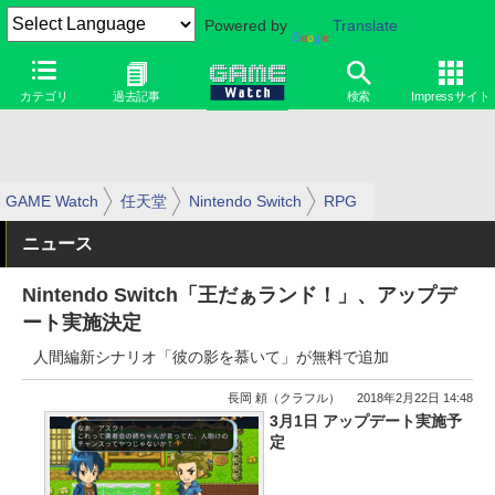
Powered by
Translate
カテゴリ
過去記事
検索
Impressサイト
GAME Watch
任天堂
Nintendo Switch
RPG
ニュース
Nintendo Switch「王だぁランド！」、アップデ
ート実施決定
人間編新シナリオ「彼の影を慕いて」が無料で追加
長岡 頼（クラフル）
2018年2月22日 14:48
3月1日 アップデート実施予
定