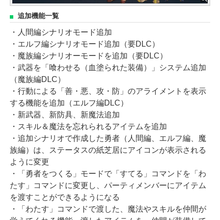
追加機能一覧
・人間編シナリオモード追加
・エルフ編シナリオモード追加（要DLC）
・魔族編シナリオーモードを追加（要DLC）
・武器を「喰わせる（血塗られた装備）」システム追加
（魔族編DLC）
・行動による「善・悪、攻・防」のアライメントを表示
する機能を追加（エルフ編DLC）
・新武器、新防具、新魔法追加
・スキル＆魔法を忘れられるアイテムを追加
・追加シナリオで作成した勇者（人間編、エルフ編、魔
族編）は、ステータスの紙芝居にアイコンが表示される
ように変更
・「勇者をつくる」モードで「すてる」コマンドを「わ
たす」コマンドに変更し、パーティメンバーにアイテム
を渡すことができるようになる
・「わたす」コマンドで渡した、魔法やスキルを仲間が