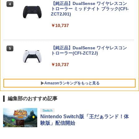
ーター コントローラー 変換アダプター
【純正品】DualSense ワイヤレスコン
リーズ）
ニンテンドープリペイド番号 9000円|オ
4
4
PS5 XBOX Elite コントローラー用 Swit
トローラー ミッドナイト ブラック(CFI-
ンラインコード版
￥5,104
ch PC X-input 対応 正規輸入品
ZCT2J01)
￥8,137
【中古】龍が如く 極2 - PS4
4
￥9,000
￥4,980
￥10,737
￥2,480
【中古】【Blu−ray】交響詩篇エウレカ
【特典】進撃の巨人3 Switch2版(【早
5
5
セブン Blu−ray BOX 1 初回限定生
期購入封入特典】DLC)
ニンテンドープリペイド番号 5000円|オ
5
【特典】Starsand Island（スターサン
産 ブックレット付 / 京田知己【監督】
【純正品】DualSense ワイヤレスコン
ンラインコード版
5
5
ド・アイランド） PS5版(【初回同梱特
トローラー(CFI-ZCT2J)
￥8,518
典】DLCチラシ【白いスポーツカー】)
￥5,423
【中古】ワイヤレスコントローラー (DU
￥5,000
5
￥10,737
ALSHOCK 4) ジェット・ブラック 【メ
￥5,965
ーカー生産終了】
￥3,720
Amazonランキングをもっと見る
編集部のおすすめ記事
【純正品】Xbox ワイヤレス コントロー
劇場版「鬼滅の刃」無限城編 第一章 猗
Switch
1
1
ラー + USB-C® ケーブル
窩座再来 通常版 [Blu-ray]
Nintendo Switch版「王だぁランド！体
験版」配信開始
￥8,300
￥3,982