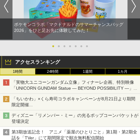
ポケモンコラボ「マクドナルドのサマーチャンスバッグ
2026」をひと足お先に体験してみた！
●
●
●
●
●
●
●
アクセスランキング
1時間
24時間
1週間
1カ月
「実物大ユニコーンガンダム立像」フィナーレ企画、特別映像
「UNICORN GUNDAM Statue ― BEYOND POSSIBILITY ―」が
8月22日から10日間限定で上映
「ちいかわ」×くら寿司コラボキャンペーンが8月21日より期間
限定開催
オリジナルの湯呑みや寿司皿が景品に登場！
ディズニー「リメンバー・ミー」の光るポップコーンバケットが
登場決定
第3期放送記念！ アニメ「薬屋のひとりごと」第1期・第2期全
話を「TVer」にて期間限定で順次無料配信開始