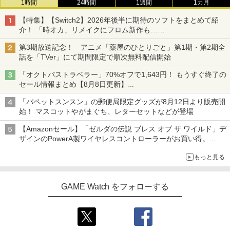
1時間
24時間
1週間
1カ月
【特集】【Switch2】2026年後半に期待のソフトをまとめて紹
介！ 「時オカ」リメイクにフロム新作も……
第3期放送記念！ アニメ「薬屋のひとりごと」第1期・第2期全
話を「TVer」にて期間限定で順次無料配信開始
「オクトパストラベラー」70%オフで1,643円！ もうすぐ終了の
セール情報まとめ【8月8日更新】
ニンテンドーeショップでは「大神 絶景版」が67%オフで990円
「パペットスンスン」の郵便局限定グッズが8月12日より販売開
始！ マスコットやがまぐち、レターセットなどが登場
【Amazonセール】「ゼルダの伝説 ブレス オブ ザ ワイルド」デ
ザインのPowerA製ワイヤレスコントローラーがお買い得。
Switch2でも使用可能
もっと見る
GAME Watch をフォローする