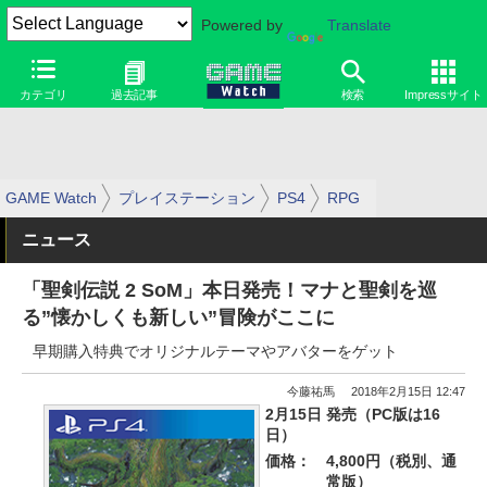
Powered by
Translate
カテゴリ
過去記事
検索
Impressサイト
GAME Watch
プレイステーション
PS4
RPG
ニュース
「聖剣伝説 2 SoM」本日発売！マナと聖剣を巡
る”懐かしくも新しい”冒険がここに
早期購入特典でオリジナルテーマやアバターをゲット
今藤祐馬
2018年2月15日 12:47
2月15日 発売（PC版は16
日）
価格：
4,800円（税別、通
常版）