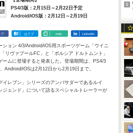
PS4/3版：2月15日～2月22日予定
Android/iOS版：2月12日～2月19日
ェア
はてブ
note
LinkedIn
 4/3/Android/iOS用スポーツゲーム「ウイニ
て、「リヴァプールFC」と「ボルシア ドルトムント」
ームに登場すると発表した。登場期間は、PS4/3
ndroid/iOSは2月12日から2月19日まで。
イレブン」シリーズのアンバサダーであるルイ
レジェンド」について語るスペシャルトレーラーが