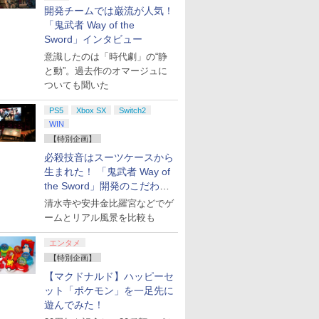
お買い得
開発チームでは巌流が人気！
「鬼武者 Way of the
Sword」インタビュー
意識したのは「時代劇」の“静
と動”。過去作のオマージュに
ついても聞いた
PS5
Xbox SX
Switch2
WIN
【特別企画】
必殺技音はスーツケースから
生まれた！ 「鬼武者 Way of
the Sword」開発のこだわり
を目撃！
清水寺や安井金比羅宮などでゲ
ームとリアル風景を比較も
エンタメ
【特別企画】
【マクドナルド】ハッピーセ
ット「ポケモン」を一足先に
遊んでみた！