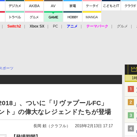
Switch2
Xbox SX
PC
アニメ
テーマパーク
グルメ
 Vita
3DS
アーケード
VR
スポーツ
1
2018」、ついに「リヴァプールFC」
ムント」の偉大なレジェンドたちが登場
長岡 頼（クラフル）
2018年2月13日 17:17
【登場期間】