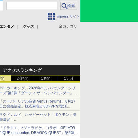
Impress サイト
全カテゴリ
エンタメ
グッズ
アクセスランキング
時間
24時間
1週間
1カ月
バーガーキング、2026年“ワンパウンダーシリ
ーズ”第3弾「ダーティ ザ・ワンパウンダー」を
8月7日発売
「スーパーリアル麻雀 Venus Returns」8月27
「特製ガーリックマヨソース」を使用した超大
日に発売決定。脱衣麻雀が3D×VRで復活
型チーズバーガー
発売から2週間は20%オフになるセールが実施
マクドナルド、ハッピーセット「ポケモン」発
売決定！
ポケモン30周年記念で30匹が大集合
「ドラクエ」×ジェラピケ、コラボ「GELATO
PIQUE encounters DRAGON QUEST」第2弾が
本日発売