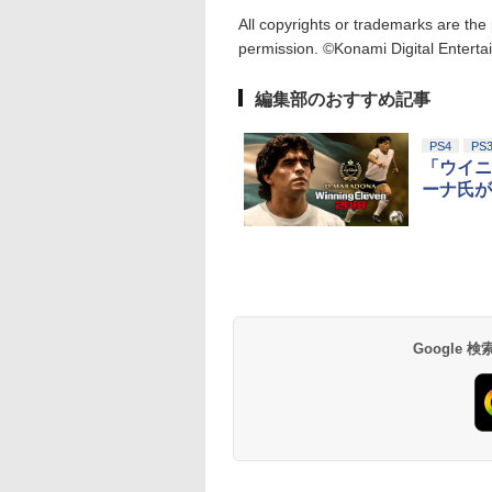
All copyrights or trademarks are the
permission. ©Konami Digital Entert
編集部のおすすめ記事
PS4
PS
「ウイニ
ーナ氏が
Google