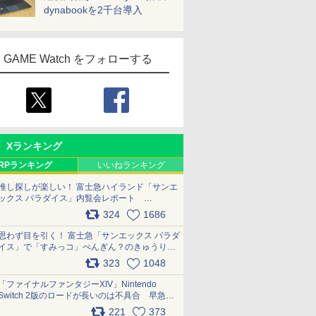
dynabookを2千台導入
GAME Watch をフォローする
Xランキング
RPランキング
いいねランキング
推し探しが楽しい！ 富士急ハイランド「サンエ
ックス パラダイス」内覧会レポート
pic.x.com/p718c0QB0k
324
1686
思わず目を引く！ 富士急「サンエックス パラダ
イス」で「すみっコ」ぺんぎん？のきゅうりド
ッグを食べてみた イラストそのままのメニュ
323
1048
ー化に挑戦。これが意外にもおいしい
pic.x.com/Kgl04hZaeg
「ファイナルファンタジーXIV」Nintendo
Switch 2版のロードが長いのは不具合 早急に
アップデートできるよう対応中
221
373