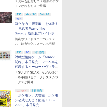
30周年を記念して30種類のポケ
モンがおもちゃで登場
PS5
Xbox SX
Switch2
WIN
新たな力「腕覚醒」を体験！
「鬼武者 Way of the
Sword」最新版プレイレポー
ト
拠点やワイドリニアのシステ
ム、能力強化システムも判明
PS5
PC
本日発売
対戦型格闘ゲーム「MARVEL
闘魂」本日発売。マーベルを
代表するヒーローやヴィラン
たちが登場
「GUILTY GEAR」などの格ゲ
ーを手掛けるアークシステムワ
ークスが開発
エンタメ
本日発売
「ポケモン」の書籍「ポケモ
ン公式ぜんこく図鑑 1996-
2026」本日発売