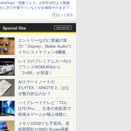
NewDays「増量フェス」が8月18日より開催
アイスカップに入ったスライムやわたぼう、ベ
おにぎりや菓子パンなどがお値段そのままで最
ビーサタンなどがオリジナルアートで登場
大50%増量！
もっと見る
Special Site
エントリーなのに脅威の実
力!「Osprey」Noble Audioワ
イヤレスイヤフォン4機種を
一気に聴く
レイズのプレミアムカー向け
ブランドHOMURAから
「2×9R」が登場！
AIスマートノートの
iFLYTEK「AINOTE 2」はな
ぜ魅力的なのか？
ハイグレードテレビ「TCL
Q7D Pro」。圧巻の色彩美で
映画＆ゲームが極上体験に
メモリ32GBでも予算内。産
経新聞社がAMD Ryzen搭載