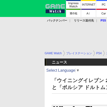
バックナンバー
リリース送付先
PS5
モバイル
eスポーツ
クラウド
PS
GAME Watch
プレイステーション
PS4
ニュース
Select Language
▼
「ウイニングイレブン 
と「ボルシア ドルト