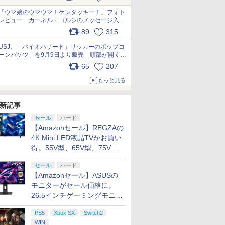
pic.x.com/s9S3nRCAGa
「ウマ娘のウマウマ！ケンタッキー！」フォト
レビュー カーネル・ゴルシのメッセージ入り
パッケージや描き下ろしトレカなどが登場
89
315
pic.x.com/PjnkR9vkXl
USJ、「バイオハザード」リッカーのポップコ
ーンバケツ」を9月9日より販売 頭部が開く仕
組み。味は恐怖を堪のう「味噌フレーバー」
65
207
pic.x.com/81MuXGahVM
もっと見る
新記事
セール
ハード
【Amazonセール】REGZAの
4K Mini LED液晶TVがお買い
得。55V型、65V型、75V型
の2026年モデルがラインナ
セール
ハード
ップ
【Amazonセール】ASUSの
モニターがセール価格に。
26.5インチゲーミングモニタ
ー「ROG Strix OLED
PS5
Xbox SX
Switch2
XG27ACDMS」限定モデルも
WIN