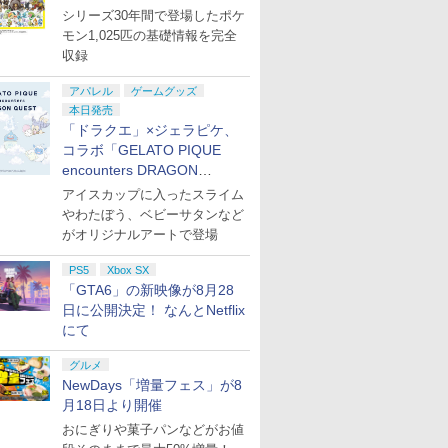
シリーズ30年間で登場したポケ
モン1,025匹の基礎情報を完全
収録
アパレル
ゲームグッズ
本日発売
「ドラクエ」×ジェラピケ、
コラボ「GELATO PIQUE
encounters DRAGON
QUEST」第2弾が本日発売
アイスカップに入ったスライム
やわたぼう、ベビーサタンなど
がオリジナルアートで登場
PS5
Xbox SX
「GTA6」の新映像が8月28
日に公開決定！ なんとNetflix
にて
グルメ
NewDays「増量フェス」が8
月18日より開催
おにぎりや菓子パンなどがお値