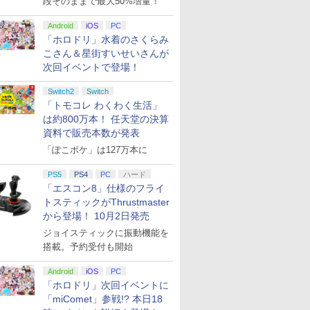
段そのままで最大50%増量！
Android
iOS
PC
「ホロドリ」水着のさくらみ
こさん＆星街すいせいさんが
次回イベントで登場！
Switch2
Switch
「トモコレ わくわく生活」
は約800万本！ 任天堂の決算
資料で販売本数が発表
「ぽこポケ」は127万本に
PS5
PS4
PC
ハード
「エスコン8」仕様のフライ
トスティックがThrustmaster
から登場！ 10月2日発売
ジョイスティックに振動機能を
搭載。予約受付も開始
Android
iOS
PC
「ホロドリ」次回イベントに
「miComet」参戦!? 本日18