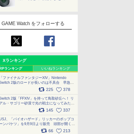
GAME Watch をフォローする
Xランキング
RPランキング
いいねランキング
「ファイナルファンタジーXIV」Nintendo
Switch 2版のロードが長いのは不具合 早急に
アップデートできるよう対応中
225
378
pic.x.com/s9S3nRCAGa
Switch 2版「FFXIV」を持って鳥取砂丘へ！ リ
アル・サゴリー砂漠で光の戦士になってみた
pic.x.com/qyOfL2uv1n
145
337
USJ、「バイオハザード」リッカーのポップコ
ーンバケツ」を9月9日より販売 頭部が開く仕
組み。味は恐怖を堪のう「味噌フレーバー」
66
213
pic.x.com/81MuXGahVM