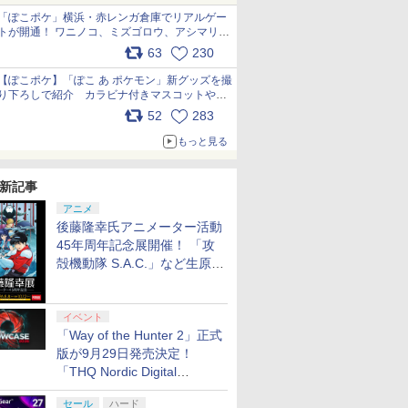
「ぽこポケ」横浜・赤レンガ倉庫でリアルゲー
トが開通！ ワニノコ、ミズゴロウ、アシマリ登
場シーンをレポート pic.x.com/LDgEByVl6D
63
230
【ぽこポケ】「ぽこ あ ポケモン」新グッズを撮
り下ろしで紹介 カラビナ付きマスコットやス
クエアポーチが仲間入り
52
283
pic.x.com/XmVAgBxaW5
もっと見る
新記事
アニメ
後藤隆幸氏アニメーター活動
45年周年記念展開催！ 「攻
殻機動隊 S.A.C.」など生原
画、総作画監督修正が展示
イベント
「Way of the Hunter 2」正式
版が9月29日発売決定！
「THQ Nordic Digital
Showcase 2026」まとめ
セール
ハード