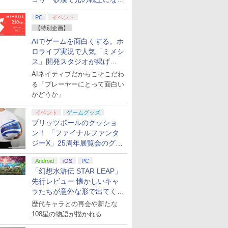
てみた
PC
イベント
【特別企画】
AIでゲームを面白くする。ホ
ロライブ実況で人気「ミメシ
ス」開発スタジオが掲げ
る“AI活用の信念”とは？【講
AIネイティブだからこそこだわ
演レポート】
る「プレーヤーにとって面白い
かどうか」
イベント
ゲームグッズ
ブリッツボールのクッショ
ン！ 「ファイナルファンタ
ジーX」25周年展覧会のグッ
ズ情報が公開
Android
iOS
PC
「幻想水滸伝 STAR LEAP」
先行レビュー 懐かしいキャ
ラたちが意外な形で出てくる
シリーズ完全新作！
歴代キャラとの再会や新たな
108星の物語が描かれる