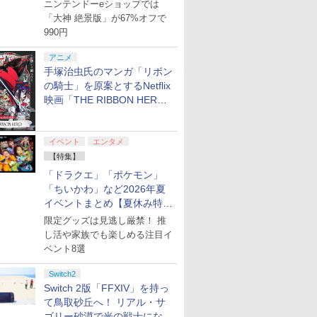
【8月8日更新】
ニンテンドーeショップでは
「大神 絶景版」が67%オフで
990円
アニメ
手塚治虫氏のマンガ「リボン
の騎士」を原案とするNetflix
映画「THE RIBBON HERO
リボンヒーロー」本日配信開
始
イベント
エンタメ
【特集】
「ドラクエ」「ポケモン」
「ちいかわ」など2026年夏
イベントまとめ【夏休み特
集】
限定グッズは見逃し厳禁！ 推
し活や家族でも楽しめる注目イ
ベント8選
Switch2
Switch 2版「FFXIV」を持っ
て鳥取砂丘へ！ リアル・サ
ゴリー砂漠で光の戦士になっ