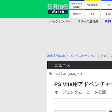
バックナンバー
リリース送付先
PS5
モバイル
eスポーツ
クラウド
PS
GAME Watch
プレイステーション
Vita
ニュース
Select Language
▼
PS Vita用アドベン
オープニングムービーを公開