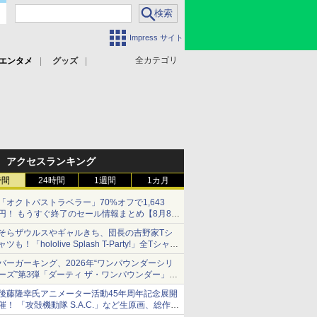
Impress サイト
全カテゴリ
エンタメ
グッズ
アクセスランキング
時間
24時間
1週間
1カ月
「オクトパストラベラー」70%オフで1,643
円！ もうすぐ終了のセール情報まとめ【8月8日
更新】
そらザウルスやギャルきち、団長の吉野家Tシ
ニンテンドーeショップでは「大神 絶景版」が
ャツも！「hololive Splash T-Party!」全Tシャツ
67%オフで990円
ラインナップ公開＆オンライン販売開始
バーガーキング、2026年“ワンパウンダーシリ
ーズ”第3弾「ダーティ ザ・ワンパウンダー」を
8月7日発売
後藤隆幸氏アニメーター活動45年周年記念展開
「特製ガーリックマヨソース」を使用した超大
催！ 「攻殻機動隊 S.A.C.」など生原画、総作画
型チーズバーガー
監督修正が展示