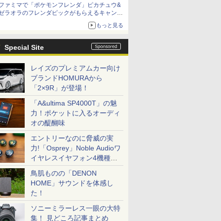
ファミマで「ポケモンフレンダ」ピカチュウ&
ゼラオラのフレンダピックがもらえるキャンペ
ーン開催！
もっと見る
Special Site
レイズのプレミアムカー向け
ブランドHOMURAから
「2×9R」が登場！
「A&ultima SP4000T」の魅
力！ポケットに入るオーディ
オの醍醐味
エントリーなのに脅威の実
力!「Osprey」Noble Audioワ
イヤレスイヤフォン4機種を
一気に聴く
鳥肌ものの「DENON
HOME」サウンドを体感し
た！
ソニーミラーレス一眼の大特
集！ 見どころ記事まとめ