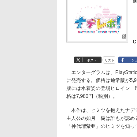
ポスト
リスト
シ
エンターグラムは、PlayStati
に発売する。価格は通常版が5,9
版には水着姿の登場ヒロイン「
格は7,980円（税別）。
本作は、ヒミツを抱えたナデシ
主人公の如月一樹は誰もが認め
「神代瑠紫亜」のヒミツを知っ