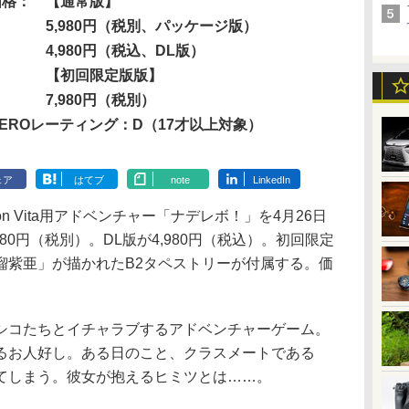
価格：
【通常版】
5,980円（税別、パッケージ版）
4,980円（税込、DL版）
【初回限定版版】
7,980円（税別）
CEROレーティング：D（17才以上対象）
ェア
はてブ
note
LinkedIn
on Vita用アドベンチャー「ナデレボ！」を4月26日
80円（税別）。DL版が4,980円（税込）。初回限定
瑠紫亜」が描かれたB2タペストリーが付属する。価
コたちとイチャラブするアドベンチャーゲーム。
るお人好し。ある日のこと、クラスメートである
てしまう。彼女が抱えるヒミツとは……。