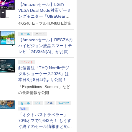
【Amazonセール】LGの
VESA Dual Mode対応ゲーミ
ングモニター「UltraGear
27G850A-B」がお買い得！
4K/240Hz・フルHD/480Hz対応
セール
ハード
【Amazonセール】REGZAの
ハイビジョン液晶スマートテ
レビ「24V35N(A)」がお買い
得！
イベント
配信番組「THQ Nordicデジ
タルショーケース2026」は
本日8月8日4時より公開！
「Expeditions: Samurai」など
の最新情報を公開
セール
PS5
PS4
Switch2
WIN
「オクトパストラベラー」
70%オフで1,643円！ もうす
ぐ終了のセール情報まとめ