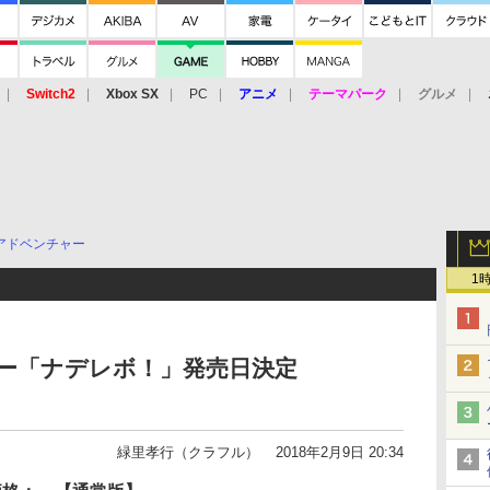
Switch2
Xbox SX
PC
アニメ
テーマパーク
グルメ
 Vita
3DS
アーケード
VR
アドベンチャー
1
チャー「ナデレボ！」発売日決定
緑里孝行（クラフル）
2018年2月9日 20:34