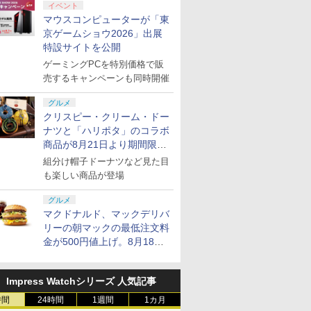
イベント
マウスコンピューターが「東
京ゲームショウ2026」出展
特設サイトを公開
ゲーミングPCを特別価格で販
売するキャンペーンも同時開催
グルメ
クリスピー・クリーム・ドー
ナツと「ハリポタ」のコラボ
商品が8月21日より期間限定
で発売
組分け帽子ドーナツなど見た目
も楽しい商品が登場
グルメ
マクドナルド、マックデリバ
リーの朝マックの最低注文料
金が500円値上げ。8月18日
より1,500円から受付
Impress Watchシリーズ 人気記事
時間
24時間
1週間
1カ月