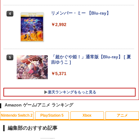
【当店独自で＋P10倍★要エントリー】
4
ンDS
【中古】[PS5] アサシン クリード ブラッ
リメンバー・ミー 【Blu-ray】
ク フラッグ RE:シンクロ(ASSASSIN'S
4
￥1,078
【特典】ドラゴンクエストVII Reimagin
CREED BLACK FLAG RE: SYNCED) U
4
ed NintendoSwitch2版(40周年スライム
bisoft(ユービーアイソフト)(20260709)
￥2,992
アクリルチャーム)
￥6,780
【中古】Nintendo マリオカート8 デラ
5
￥7,987
ックス 【Nintendo Switch】【アリオ倉
敷】保証期間1週間
「超かぐや姫！」通常版【Blu-ray】 [ 夏
5
コナミデジタルエンタテインメント 【P
5
￥4,500
吉ゆうこ ]
【特典】ほの暮しの庭 switch2版(【初
S5】プロ野球スピリッツ2026 [ELJM-30
5
回外付特典】切り取れるクリアカード)
940 PS5 プロヤキュウスピリッツ 2026]
￥5,371
￥8,118
￥7,440
楽天ランキングをもっと見る
Amazon ゲーム/アニメ ランキング
Nintendo Switch 2
PlayStation 5
Xbox
アニメ
編集部のおすすめ記事