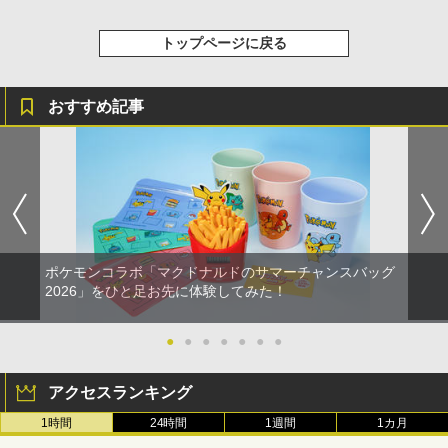
トップページに戻る
おすすめ記事
ポケモンコラボ「マクドナルドのサマーチャンスバッグ
2026」をひと足お先に体験してみた！
●
●
●
●
●
●
●
アクセスランキング
1時間
24時間
1週間
1カ月