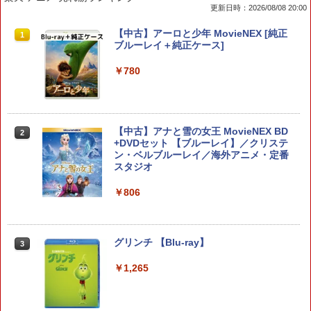
更新日時：2026/08/08 20:00
【中古】Nintendo Switch2ソフト マリ
【特典】真・三國無双2 with 猛将伝 Re
【中古】大乱闘スマッシュブラザーズX
【中古】アーロと少年 MovieNEX [純正
1
1
1
1
オテニス フィーバー【一宮店】
mastered PS5版(【早期購入封入特
ブルーレイ＋純正ケース]
典】「赤兎鐙『真・三國無双2』レトロ
￥350
スタイル」DLC)
￥6,900
￥780
￥6,358
【特典】デジモンストーリー タイムスト
【中古】アッコにおまかせ!ブレインショ
【中古】アナと雪の女王 MovieNEX BD
2
2
2
レンジャー Switch2版(【早期購入封入
ック
+DVDセット 【ブルーレイ】／クリステ
【特典】SILENT HILL: Townfall(【早期
2
特典】プレオーダーパック＋「デジモン
ン・ベルブルーレイ／海外アニメ・定番
購入封入特典】DLCチラシ)
カードゲーム」プレイアブルカード)
スタジオ
￥350
￥6,507
￥6,943
￥806
【中古】ラストストーリー(特典なし) -
3
Wii
桃太郎電鉄2 〜あなたの町も きっとあ
ステューピッド・ネバー・ダイズ
グリンチ 【Blu-ray】
3
3
3
る〜 Nintendo Switch 2 Edition 東日本
￥350
編＋西日本編 【Switch2】 NXS-P-A8K
￥6,535
￥1,265
RD
￥7,890
【中古】不思議のダンジョン 風来のシレ
4