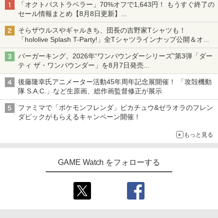
「オクトパストラベラー」70%オフで1,643円！ もうすぐ終了の
セール情報まとめ【8月8日更新】
ニンテンドーeショップでは「大神 絶景版」が67%オフで990円
そらザウルスやギャルきち、団長の吉野家Tシャツも！
「hololive Splash T-Party!」全Tシャツラインナップ公開＆オン
ライン販売開始
バーガーキング、2026年“ワンパウンダーシリーズ”第3弾「ダー
ティ ザ・ワンパウンダー」を8月7日発売
「特製ガーリックマヨソース」を使用した超大型チーズバーガー
後藤隆幸氏アニメーター活動45年周年記念展開催！ 「攻殻機動
隊 S.A.C.」など生原画、総作画監督修正が展示
ファミマで「ポケモンフレンダ」ピカチュウ&ゼラオラのフレン
ダピックがもらえるキャンペーン開催！
もっと見る
GAME Watch をフォローする