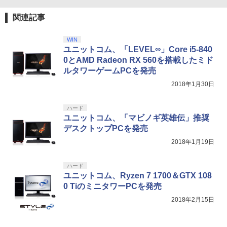
ZCT2J01)
￥9,000
関連記事
￥10,737
劇場版「鬼滅の刃」無限城編 第一章 猗
4
窩座再来 完全生産限定版 [Blu-ray]
【国内正規品】Thrustmaster スラスト
5
WIN
マスター TH8S シフター - PC、PS4、P
ニンテンドープリペイド番号 5000円|オ
ユニットコム、「LEVEL∞」Core i5-840
5
￥8,698
【純正品】DualSense ワイヤレスコン
S5、PS5 Pro、Xbox One、Xbox Serie
ンラインコード版
5
0とAMD Radeon RX 560を搭載したミド
トローラー(CFI-ZCT2J)
s X|S 対応の高精度 H パターン シフター
ルタワーゲームPCを発売
￥5,000
￥10,737
￥14,141
2018年1月30日
【Amazon.co.jp限定】劇場版モノノ怪
5
第三章 蛇神 (オリジナル特典:オリジナル
ハード
巾着＋メーカー特典:【坤と離】二振りの
ユニットコム、「マビノギ英雄伝」推奨
剣、十翼より来たる！スタジオ描き下ろ
デスクトップPCを発売
しイラストボード付) [DVD]
2018年1月19日
￥8,800
ハード
ユニットコム、Ryzen 7 1700＆GTX 108
0 TiのミニタワーPCを発売
2018年2月15日