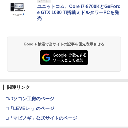
スプラトゥーン レイダース|オンライン
PlayStation 5 デジタル・エディション
【純正品】Xbox ワイヤレス コントロー
劇場版「鬼滅の刃」無限城編 第一章 猗
ハード
1
1
1
1
コード版
日本語専用 Console Language: Japan
ラー + USB-C® ケーブル
窩座再来 通常版 [Blu-ray]
ユニットコム、Core i7-8700KとGeForc
ese only (CFI-2200B01)
e GTX 1080 Ti搭載ミドルタワーPCを発
￥5,832
￥8,300
￥3,982
売
￥55,000
【純正品】Xbox ワイヤレス コントロー
2
スプラトゥーン レイダース -Switch2
劇場版「鬼滅の刃」無限城編 第一章 猗
Beast of Reincarnation -PS5 【特典】
ラー (ロボット ホワイト)
2
2
2
Google 検索で当サイトの記事を優先表示させる
窩座再来 通常版 [DVD]
プロダクトコード 封入
￥6,446
￥7,681
￥3,523
￥7,286
【純正品】Xbox ワイヤレス コントロー
3
ラー (カーボンブラック)
Nintendo Switch 2(日本語・国内専用)
【Amazon.co.jp限定】劇場版モノノ怪
【純正品】ディスクドライブ(CFI-ZDD1
3
3
3
第三章 蛇神 (Amazon.co.jp限定オリジ
J) PlayStation 5
関連リンク
￥8,020
ナル三方背収納ケース付きコレクション)
￥55,491
(オリジナル特典:オリジナル巾着＋メー
￥11,980
□パソコン工房のページ
カー特典:【坤と離】二振りの剣、十翼よ
り来たる！スタジオ描き下ろしイラスト
□「LEVEL∞」のページ
【純正品】Xbox 充電式バッテリー + US
4
ボード付) [Blu-ray]
B-C ケーブル
□「マビノギ」公式サイトのページ
【純正品】DualSense ワイヤレスコン
ニンテンドープリペイド番号 9000円|オ
4
4
￥10,780
トローラー ミッドナイト ブラック(CFI-
ンラインコード版
￥2,618