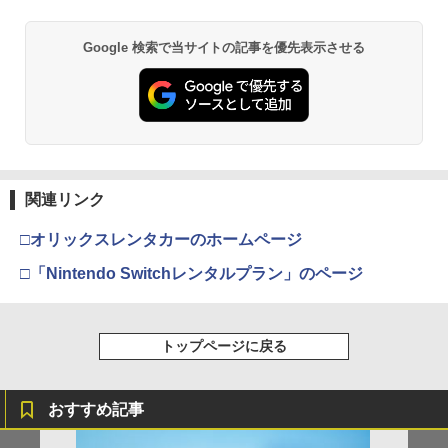
縦置き 冷却ファン スタンド 冷却パッド
対応 4K 1080P Type C&USB A&USB
(アウターケース) 【ブルーレイ】／ケリ
縦置き 垂直 充電器 USB 静音 リモコン
C 2in1 ビデオ録画 ゲーム録画 ライブ配
ー・マクドナルドブルーレイ／海外アニ
収納 充電LEDランプ 充電指示ランプ付
信 Windows Mac switch2 PS5 iPhon
メ・定番スタジオ
Google 検索で当サイトの記事を優先表示させる
スプラトゥーン レイダース|オンライン
PlayStation 5 デジタル・エディション
【純正品】Xbox ワイヤレス コントロー
劇場版「鬼滅の刃」無限城編 第一章 猗
滑り止め 冷却台 2台同時充電
e
1
1
1
1
コード版
日本語専用 Console Language: Japan
ラー + USB-C® ケーブル
窩座再来 通常版 [Blu-ray]
￥1,337
ese only (CFI-2200B01)
￥3,600
￥1,780
￥5,832
￥8,300
￥3,982
￥55,000
【中古】3．トイ・ストーリー MovieNE
2
【当店独自で＋P10倍★要エントリー】
【10日は24時間限定クーポン配布】LIT
X BD＋DVDセット 【ブルーレイ】／ト
2
2
【純正品】Xbox ワイヤレス コントロー
【中古】[PS5] ドラゴンクエストI&II(DR
HON ライソンプレイコンピューターレ
ム・ハンクスブルーレイ／海外アニメ・
2
関連リンク
スプラトゥーン レイダース -Switch2
劇場版「鬼滅の刃」無限城編 第一章 猗
Beast of Reincarnation -PS5 【特典】
ラー (ロボット ホワイト)
2
2
AGON QUEST I&II/ドラクエ1&2/DQ1&
トロ KTFC-003W(2553104)送料無料
定番スタジオ
2
窩座再来 通常版 [DVD]
プロダクトコード 封入
2) スクウェア・エニックス(20251030)
￥6,447
□オリックスレンタカーのホームページ
￥7,681
￥2,940
￥1,783
￥3,523
￥7,286
￥4,180
□「Nintendo Switchレンタルプラン」のページ
【純正品】Xbox ワイヤレス コントロー
【レビュー特典】 山崎実業 【 蓋付き重
【中古】2．トイ・ストーリー MovieNE
3
3
3
ラー (カーボンブラック)
【当店独自で＋P10倍★要エントリー】
ねられるゲーム機器収納ケース スマート
X BD＋DVDセット 【ブルーレイ】／ト
3
Nintendo Switch 2(日本語・国内専用)
【Amazon.co.jp限定】劇場版モノノ怪
【純正品】ディスクドライブ(CFI-ZDD1
トップページに戻る
3
3
3
【中古】[PS5] ELDEN RING SHADOW
】smart 10312 10313Nintendo switch
ム・ハンクスブルーレイ／海外アニメ・
第三章 蛇神 (Amazon.co.jp限定オリジ
J) PlayStation 5
OF THE ERDTREE EDITION(エルデンリ
/ switch2 / switch2 Lite スイッチ2 収納
定番スタジオ
￥8,020
ナル三方背収納ケース付きコレクション)
￥55,491
ング シャドウ オブ ジ エルドツリー エデ
収納ボックス 収納ケース 置き型 壁掛け
(オリジナル特典:オリジナル巾着＋メー
￥11,849
ィション) 通常版 フロム・ソフトウェア
収納BOX リビング 家電収納 シンプル お
￥2,402
おすすめ記事
カー特典:【坤と離】二振りの剣、十翼よ
(20240621)
しゃれ 白 黒
り来たる！スタジオ描き下ろしイラスト
【純正品】Xbox 充電式バッテリー + US
4
ボード付) [Blu-ray]