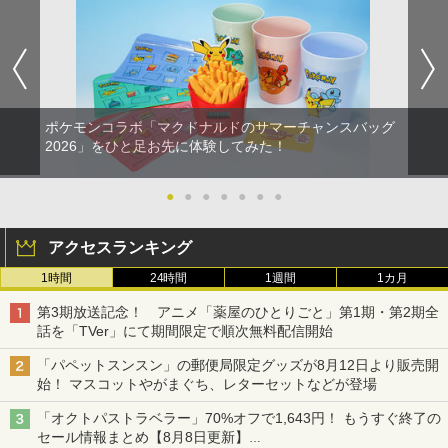
￥4,780
￥3,190
B-C ケーブル
【純正品】DualSense ワイヤレスコン
ニンテンドープリペイド番号 9000円|オ
4
【特典】君たちはどう生きるか【Blu-ra
4
4
￥10,780
トローラー ミッドナイト ブラック(CFI-
ンラインコード版
y】(オリジナル トトロの手ぬぐい) [ 宮
￥2,618
ZCT2J01)
崎駿 ]
グランド・セフト・オートV PS5版
任天堂 【Switch】Joy-Con充電グリッ
￥9,000
4
4
￥10,737
プ [HAC-A-ESSKA NSWジョイコンジュ
￥5,385
劇場版「鬼滅の刃」無限城編 第一章 猗
4
ウデングリップ]
￥4,948
窩座再来 完全生産限定版 [Blu-ray]
ポケモンコラボ「マクドナルドのサマーチャンスバッグ
【国内正規品】Thrustmaster スラスト
5
2026」をひと足お先に体験してみた！
￥2,720
マスター TH8S シフター - PC、PS4、P
ニンテンドープリペイド番号 5000円|オ
5
￥8,698
【純正品】DualSense ワイヤレスコン
S5、PS5 Pro、Xbox One、Xbox Serie
ンラインコード版
5
【中古】3．まんが日本昔ばなし (75話収
5
トローラー(CFI-ZCT2J)
s X|S 対応の高精度 H パターン シフター
録) 【ブルーレイ】／市原悦子ブルーレ
●
●
●
●
●
●
●
イ／キッズ
￥5,000
PS5 ARMORED CORE 6 FIRES OF RU
￥10,737
￥14,141
【4日20時からポイントUP! お買い物マ
5
5
BICON
ラソン】新品未開封品【Nランク】たま
￥6,879
『映画 ラブライブ！蓮ノ空女学院スクー
アクセスランキング
5
ごっちパラダイス Tamagotchi Paradis
ルアイドルクラブ Bloom Garden Part
e パープルスカイ Purple Sky 45827697
￥5,500
1時間
24時間
1週間
1カ月
y』Blu-ray（特装限定版）
33369
第3期放送記念！ アニメ「薬屋のひとりごと」第1期・第2期全
￥8,589
￥6,300
話を「TVer」にて期間限定で順次無料配信開始
「パペットスンスン」の郵便局限定グッズが8月12日より販売開
始！ マスコットやがまぐち、レターセットなどが登場
「オクトパストラベラー」70%オフで1,643円！ もうすぐ終了の
セール情報まとめ【8月8日更新】