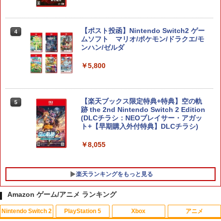
【ポスト投函】Nintendo Switch2 ゲー
4
ムソフト マリオ/ポケモン/ドラクエ/モ
ンハン/ゼルダ
￥5,800
【楽天ブックス限定特典+特典】空の軌
5
跡 the 2nd Nintendo Switch 2 Edition
(DLCチラシ：NEOブレイサー・アガッ
ト+【早期購入外付特典】DLCチラシ)
￥8,055
楽天ランキングをもっと見る
Amazon ゲーム/アニメ ランキング
Nintendo Switch 2
PlayStation 5
Xbox
アニメ
【ポイント5倍】PS5 Slim スタンド 新型
HDMI キャプチャーボード Switch/UVC
【中古】メリダとおそろしの森 BD+DVD
1
1
1