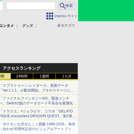
Impress サイト
全カテゴリ
エンタメ
グッズ
アクセスランキング
時間
24時間
1週間
1カ月
「スプラトゥーン レイダース」更新データ
「Ver.1.1.1」が配信開始。ブキやステージに関
する不具合を修正
「ファイナルファンタジーXIV」緊急メンテ
へ。Switch2版のデータロード不具合を最適化
「ドラクエ」×ジェラピケ、コラボ「GELATO
PIQUE encounters DRAGON QUEST」第2弾が
本日発売
「ポケモン公式ぜんこく図鑑 1996-2026」発売
アイスカップに入ったスライムやわたぼう、ベ
に合わせ30周年記念のビジュアルアートブック
ビーサタンなどがオリジナルアートで登場
3冊同時発売が決定