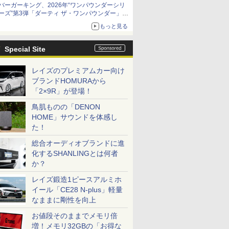
バーガーキング、2026年“ワンパウンダーシリ
ーズ”第3弾「ダーティ ザ・ワンパウンダー」を
8月7日発売
もっと見る
「特製ガーリックマヨソース」を使用した超大
型チーズバーガー
Special Site
レイズのプレミアムカー向け
ブランドHOMURAから
「2×9R」が登場！
鳥肌ものの「DENON
HOME」サウンドを体感し
た！
総合オーディオブランドに進
化するSHANLINGとは何者
か？
レイズ鍛造1ピースアルミホ
イール「CE28 N-plus」軽量
なままに剛性を向上
お値段そのままでメモリ倍
増！メモリ32GBの「お得な