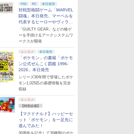
PS5
PC
本日発売
対戦型格闘ゲーム「MARVEL
闘魂」本日発売。マーベルを
代表するヒーローやヴィラン
たちが登場
「GUILTY GEAR」などの格ゲ
ーを手掛けるアークシステムワ
ークスが開発
エンタメ
本日発売
「ポケモン」の書籍「ポケモ
ン公式ぜんこく図鑑 1996-
2026」本日発売
シリーズ30年間で登場したポケ
モン1,025匹の基礎情報を完全
収録
エンタメ
【特別企画】
【マクドナルド】ハッピーセ
ット「ポケモン」を一足先に
遊んでみた！
30周年を記念して30種類のポケ