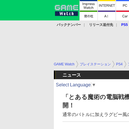
バックナンバー
リリース送付先
PS5
モバイル
eスポーツ
クラウド
PS
GAME Watch
プレイステーション
PS4
ニュース
Select Language
▼
「とある魔術の電脳戦
開！
通常のバトルに加えラグビー風