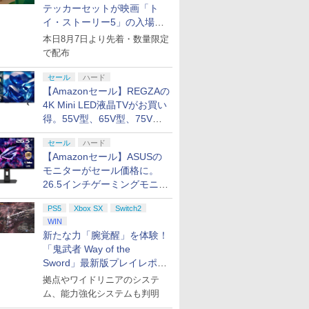
テッカーセットが映画「ト
イ・ストーリー5」の入場特
典として配布決定！
本日8月7日より先着・数量限定
で配布
セール
ハード
【Amazonセール】REGZAの
4K Mini LED液晶TVがお買い
得。55V型、65V型、75V型
の2026年モデルがラインナ
セール
ハード
ップ
【Amazonセール】ASUSの
モニターがセール価格に。
26.5インチゲーミングモニタ
ー「ROG Strix OLED
PS5
Xbox SX
Switch2
XG27ACDMS」限定モデルも
WIN
お買い得
新たな力「腕覚醒」を体験！
「鬼武者 Way of the
Sword」最新版プレイレポー
ト
拠点やワイドリニアのシステ
ム、能力強化システムも判明