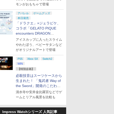
モンがおもちゃで登場
アパレル
ゲームグッズ
本日発売
「ドラクエ」×ジェラピケ、
コラボ「GELATO PIQUE
encounters DRAGON
QUEST」第2弾が本日発売
アイスカップに入ったスライム
やわたぼう、ベビーサタンなど
がオリジナルアートで登場
PS5
Xbox SX
Switch2
WIN
7
7
7
7
8
8
8
8
9
9
9
9
10
10
10
【特別企画】
必殺技音はスーツケースから
生まれた！ 「鬼武者 Way of
the Sword」開発のこだわり
7
7
7
7
8
8
8
8
9
9
9
9
10
10
10
10
を目撃！
清水寺や安井金比羅宮などでゲ
ームとリアル風景を比較も
tch2】ス
スカイラ
ntendo Wii
ス限定先
【当店独自で＋P10倍
【当店独自で＋P10倍
2.5次元ダンスライブ
【中古】【開封品】ゲームボ
【楽天ブックス限定特
スクウェア・エニック
機動戦士ガンダム 復讐
レトロフリーク レッド×ホワ
任天堂 【Switch2】ス
【特典】プロ野球スピ
【楽天ブックス限定全
[Switch 2] ぽ
ELDEN RI
カプコン 
【楽天ブッ
 レイダー
ー ジャパ
ウィー ソフト
特典】【数
★要エントリー】【新
★要エントリー】【中
「ツキウタ。」ステー
ーイアドバンスSP本体 ファ
典】スプラトゥーン レ
ス ファイナルファンタ
のレクイエム Blu-ray
イト ( レトロゲーム互換機 )
ーパーマリオブラザー
リッツ2026(【早期購
巻購入特典+先着特
エキスパンショ
Tarnished 
オハザード
送BOX】
ADLA
ル・エデ
天国 [CERO
】新劇場
品即納】[ACC]
古】[PS5] プラグマタ
ジ Girl’s Side
ミコンカラー＜レトロゲーム
イダース(メッシュトー
ジー レゾナンス
BOX(特装限定版)
（ コントローラーアダプタ
ズ ワンダー Nintendo
入封入特典】DLCチラ
典】「きみを愛する気
ンロード版）※3,
【Switch2
ム 通常版 
ス限定グッ
Impress Watchシリーズ 人気記事