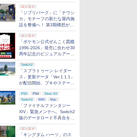
ロする夏のスパークル」がス
エンタメ
タート
「ジブリパーク」に「ナウシ
カ」モチーフの新たな屋内施
設を整備へ！ 第3期構想が公
開
エンタメ
「ポケモン公式ぜんこく図鑑
1996-2026」発売に合わせ30
周年記念のビジュアルアート
ブック3冊同時発売が決定
Switch2
「スプラトゥーン レイダー
ス」更新データ「Ver.1.1.1」
が配信開始。ブキやステージ
に関する不具合を修正
PS5
PS4
Xbox SX
Switch2
WIN
Mac
「ファイナルファンタジー
XIV」緊急メンテへ。Switch2
版のデータロード不具合を最
適化
エンタメ
「キングダム ハーツ」のス