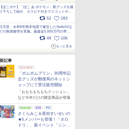
【ぽこポケ】「ぽこ あ ポケモン」新グッズを撮
り下ろしで紹介 カラビナ付きマスコットやス
クエアポーチが仲間入り
52
283
pic.x.com/XmVAgBxaW5
任天堂、令和8年熊本地震で被災したSwitch2な
どの無償修理を実施。義援金5,000万円の寄付
も発表 pic.x.com/BAYsMfUfUC
49
106
もっと見る
新記事
エンタメ
「ポムポムプリン」30周年記
念グッズが郵便局のネットシ
ョップにて受注販売開始
「おもちもちもちクッション」
など今年だけの限定商品が登場
Android
iOS
PC
さくらみこ＆星街すいせいの
★5メンバーも登場！「ホロ
ドリ」、新イベント「シンク