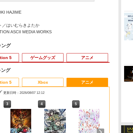
KI HAJIME
ト／はいむらきよたか
TION ASCII MEDIA WORKS
キング
tion 5
ゲームグッズ
アニメ
キング
3
3
3
3
4
4
4
4
5
5
5
5
6
6
6
6
tion 5
Xbox
アニメ
グ
更新日時：2026/08/07 12:12
3
3
3
3
4
4
4
4
5
5
5
5
6
6
6
6
 :
シ
モン
具
あつまれ どうぶつの
Marvel's Spider-Man 2
【中古】スーパーマリ
FINAL FANTASY XV
あつまれ どうぶつの
【楽天ブックス限定特
LITHON ライソン 脳を
劇場版「鬼滅の刃」無
【特典】冒険家エリオ
Mortal Shell II
脳を鍛える大人の娯楽
【楽天ブックス限定先
任天堂 【Swi
シティーズ：
【中古美品】 Ni
【楽天ブック
ンジ
・
-
森 Nintendo Switch 2
オメーカー 2 -Switch
Original
森 Nintendo Switch 2
典+特典】Castlevania:
鍛える大人の娯楽ゲー
限城編 第一章 猗窩座
ットの千年物語
ゲーム4in1（麻雀 将棋
着特典+先着特典】新
プラトゥーン
イン リマスタ
ニンテンドー 
着特典+先着
￥4,011
￥5,507
秘
Edition
Soundtrack(映像付サ
Edition 【Switch2】
Belmont's Curse
ム 4 in 1 KTFC-008B
再来(完全生産限定版)
Switch2版(【早期購入
競走馬育成 RPG）ソフ
劇場版銀魂 -吉原大炎
ス [BEE-P-A
ン・スペシャ
みんなのリズム
量限定グッズ
￥3,596