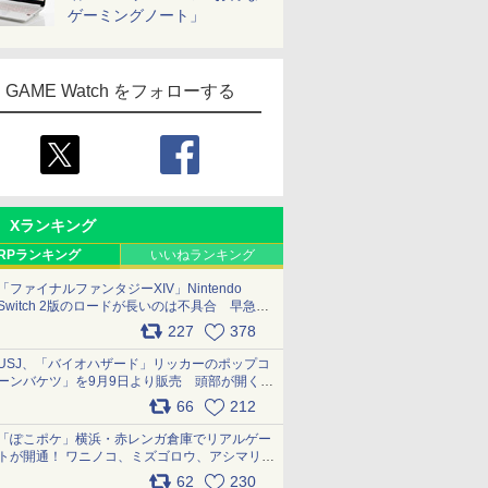
ゲーミングノート」
GAME Watch をフォローする
Xランキング
RPランキング
いいねランキング
「ファイナルファンタジーXIV」Nintendo
Switch 2版のロードが長いのは不具合 早急に
アップデートできるよう対応中
227
378
pic.x.com/s9S3nRCAGa
USJ、「バイオハザード」リッカーのポップコ
ーンバケツ」を9月9日より販売 頭部が開く仕
組み。味は恐怖を堪のう「味噌フレーバー」
66
212
pic.x.com/81MuXGahVM
「ぽこポケ」横浜・赤レンガ倉庫でリアルゲー
トが開通！ ワニノコ、ミズゴロウ、アシマリ登
場シーンをレポート pic.x.com/LDgEByVl6D
62
230