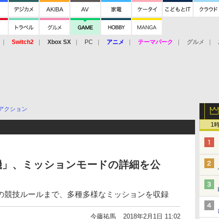
Switch2
Xbox SX
PC
アニメ
テーマパーク
グルメ
 Vita
3DS
アーケード
VR
アクション
1
機」、ミッションモードの詳細を公
の競技ルールまで、多種多様なミッションを収録
今藤祐馬
2018年2月1日 11:02