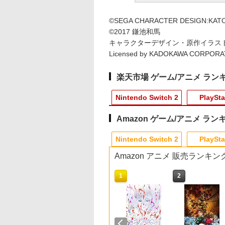
©SEGA CHARACTER DESIGN:KATO
©2017 鎌池和馬
キャラクターデザイン・原作イラス
Licensed by KADOKAWA CORPORA
楽天市場 ゲーム/アニメ ラン
Nintendo Switch 2
PlaySta
Amazon ゲーム/アニメ ラン
9
10
10
10
1
1
1
1
2
2
2
2
Nintendo Switch 2
PlaySta
Amazon アニメ 販売ランキン
10
10
10
10
1
1
1
1
2
2
2
2
レッド×ホワ
堂 【Switch2】ス
典】プロ野球スピ
天ブックス限定全
[Switch 2] ぽこ あ ポケモン
ELDEN RING
カプコン 【PS5】バイ
【楽天ブックス限定配
【特典】白き鋼鉄のX
【中古】コンストラク
【即日出荷】ゲーム用
【中古】【Blu−ray】
METAL GEAR SOLID
【中古】PS5ロマン
[Switch] ポケット
カワダ(Kawada) 玩
ーム互換機 )
ーマリオブラザー
ツ2026(【早期購
入特典+先着特
エキスパンションパス（ダウ
Tarnished Edition
オハザード レクイエ
送BOX】【楽天ブック
1+2 デュアルコレクシ
ション シミュレーター
アナログスティックカ
監獄学園 第1巻 初回
MASTER
ング サガ2 リベ
スター スカーレット
コロコロストーン KG
ラーアダプタ
ンダー Nintendo
入特典】DLCチラ
「きみを愛する気
ンロード版）※3,200ポイン
【Switch2】 POT-P-
ム 通常版 [ELJM-
ス限定グッズ+楽天ブ
ョン Nintendo Switch
ゴールドエディション
バー すやすや コリラッ
生産限定版 三方背ケ
COLLECTION Vol.2
オブザセブン
バイオレット ゼロの
025