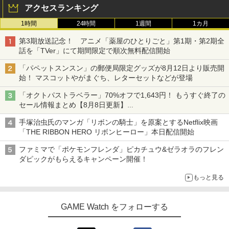
アクセスランキング
1時間
24時間
1週間
1カ月
第3期放送記念！ アニメ「薬屋のひとりごと」第1期・第2期全
話を「TVer」にて期間限定で順次無料配信開始
「パペットスンスン」の郵便局限定グッズが8月12日より販売開
始！ マスコットやがまぐち、レターセットなどが登場
「オクトパストラベラー」70%オフで1,643円！ もうすぐ終了の
セール情報まとめ【8月8日更新】
ニンテンドーeショップでは「大神 絶景版」が67%オフで990円
手塚治虫氏のマンガ「リボンの騎士」を原案とするNetflix映画
「THE RIBBON HERO リボンヒーロー」本日配信開始
ファミマで「ポケモンフレンダ」ピカチュウ&ゼラオラのフレン
ダピックがもらえるキャンペーン開催！
もっと見る
GAME Watch をフォローする