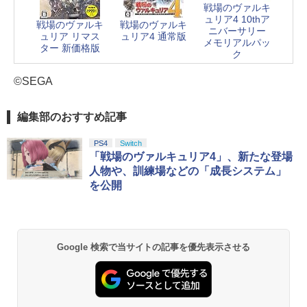
戦場のヴァルキ
ュリア4 10thア
戦場のヴァルキ
戦場のヴァルキ
ニバーサリー
ュリア リマス
ュリア4 通常版
メモリアルパッ
ター 新価格版
ク
©SEGA
編集部のおすすめ記事
PS4
Switch
「戦場のヴァルキュリア4」、新たな登場
人物や、訓練場などの「成長システム」
を公開
Google 検索で当サイトの記事を優先表示させる