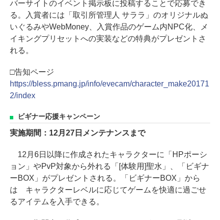
バーサイトのイベント掲示板に投稿することで応募でき
る。入賞者には「取引所管理人 サララ」のオリジナルぬ
いぐるみやWebMoney、入賞作品のゲーム内NPC化、メ
イキングプリセットへの実装などの特典がプレゼントさ
れる。
□告知ページ
https://bless.pmang.jp/info/evecam/character_make20171
2/index
ビギナー応援キャンペーン
実施期間：12月27日メンテナンスまで
12月6日以降に作成されたキャラクターに「HPポーシ
ョン」やPvP対象から外れる「[体験用]聖水」、「ビギナ
ーBOX」がプレゼントされる。「ビギナーBOX」から
は キャラクターレベルに応じてゲームを快適に過ごせ
るアイテムを入手できる。