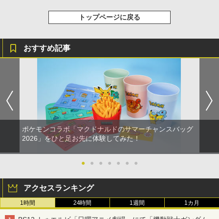
トップページに戻る
おすすめ記事
ポケモンコラボ「マクドナルドのサマーチャンスバッグ
2026」をひと足お先に体験してみた！
●
●
●
●
●
●
●
アクセスランキング
1時間
24時間
1週間
1カ月