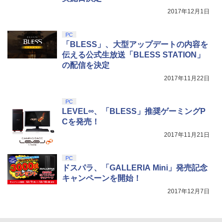
￥10,737
￥14,141
2017年12月1日
『映画 ラブライブ！蓮ノ空女学院スクー
5
ルアイドルクラブ Bloom Garden Part
PC
y』Blu-ray（特装限定版）
「BLESS」、大型アップデートの内容を
伝える公式生放送「BLESS STATION」
￥8,589
の配信を決定
2017年11月22日
PC
LEVEL∞、「BLESS」推奨ゲーミングP
Cを発売！
2017年11月21日
PC
ドスパラ、「GALLERIA Mini」発売記念
キャンペーンを開始！
2017年12月7日