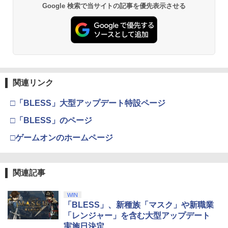
劇場版「鬼滅の刃」無限城編 第一章 猗
Beast of Reincarnation -PS5 【特典】
ラー (ロボット ホワイト)
2
2
Google 検索で当サイトの記事を優先表示させる
窩座再来 通常版 [DVD]
プロダクトコード 封入
￥7,681
￥3,523
￥7,286
【純正品】Xbox ワイヤレス コントロー
3
ラー (カーボンブラック)
【Amazon.co.jp限定】劇場版モノノ怪
【純正品】ディスクドライブ(CFI-ZDD1
3
3
第三章 蛇神 (Amazon.co.jp限定オリジ
J) PlayStation 5
関連リンク
￥8,020
ナル三方背収納ケース付きコレクション)
(オリジナル特典:オリジナル巾着＋メー
￥11,849
□「BLESS」大型アップデート特設ページ
カー特典:【坤と離】二振りの剣、十翼よ
り来たる！スタジオ描き下ろしイラスト
□「BLESS」のページ
【純正品】Xbox 充電式バッテリー + US
4
ボード付) [Blu-ray]
B-C ケーブル
□ゲームオンのホームページ
【純正品】DualSense ワイヤレスコン
4
￥10,780
トローラー ミッドナイト ブラック(CFI-
￥2,618
ZCT2J01)
関連記事
￥10,737
劇場版「鬼滅の刃」無限城編 第一章 猗
4
窩座再来 完全生産限定版 [Blu-ray]
【国内正規品】Thrustmaster スラスト
5
WIN
マスター TH8S シフター - PC、PS4、P
「BLESS」、新種族「マスク」や新職業
￥8,698
【純正品】DualSense ワイヤレスコン
S5、PS5 Pro、Xbox One、Xbox Serie
5
「レンジャー」を含む大型アップデート
トローラー(CFI-ZCT2J)
s X|S 対応の高精度 H パターン シフター
実施日決定