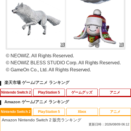
© NEOWIZ. All Rights Reserved.
© NEOWIZ BLESS STUDIO Corp. All Rights Reserved.
© GameOn Co., Ltd. All Rights Reserved.
楽天市場 ゲーム/アニメ ランキング
Nintendo Switch 2
PlayStation 5
ゲームグッズ
アニメ
Amazon ゲーム/アニメ ランキング
Nintendo Switch 2
PlayStation 5
Xbox
アニメ
楽天1位 switch2 保護フィルム【他全機
【楽天ブックス限定特典+特典】空の軌
【中古】【Blu−ray】プリンセスコネク
1
1
1
Amazon Nintendo Switch 2 販売ランキング
種】【2枚目半額&ケーブルもらえる】ス
跡 the 2nd PS5版(DLCチラシ：NEOブ
ト！Re：Dive 2 / アニメ
更新日時：2026/08/09 06:12
イッチ2 保護フィルム switch2 フィルム
レイサー・アガット+【早期購入外付特
Switch2 ガラスフィルム スイッチ Switc
典】DLCチラシ)