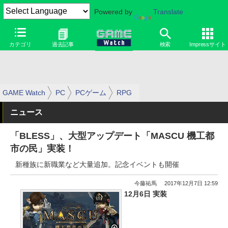
Powered by
Translate
カテゴリ
過去記事
検索
Impressサイト
GAME Watch
PC
PCゲーム
RPG
ニュース
「BLESS」、大型アップデート「MASCU 機工都
市の民」実装！
新種族に新職業など大量追加。記念イベントも開催
今藤祐馬
2017年12月7日 12:59
12月6日 実装