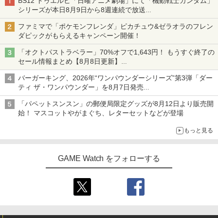
BS12 トゥエルビ「日曜アニメ劇場」にて「機動戦士ガンダム」
シリーズが本日8月9日から8週連続で放送
初回は「機動戦士ガンダム【HDリマスター版】」
ファミマで「ポケモンフレンダ」ピカチュウ&ゼラオラのフレン
ダピックがもらえるキャンペーン開催！
「オクトパストラベラー」70%オフで1,643円！ もうすぐ終了の
セール情報まとめ【8月8日更新】
ニンテンドーeショップでは「大神 絶景版」が67%オフで990円
バーガーキング、2026年“ワンパウンダーシリーズ”第3弾「ダー
ティ ザ・ワンパウンダー」を8月7日発売
「特製ガーリックマヨソース」を使用した超大型チーズバーガー
「パペットスンスン」の郵便局限定グッズが8月12日より販売開
始！ マスコットやがまぐち、レターセットなどが登場
もっと見る
GAME Watch をフォローする