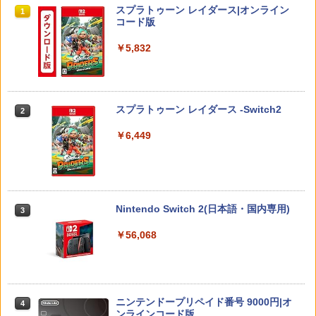
￥320
スプラトゥーン レイダース|オンライン
h 保護フィルム 有機el ブルーライトカッ
1
コード版
ト シート 本体 ガラス lite ケース カバー
￥7,480
保護 画面 液晶保護 画面保護
￥5,832
￥1,000
【中古】【Blu−ray】プリンセスコネク
2
ト！Re：Dive 3 / アニメ
【特典】グランド・セフト・オートVI
2
(コードインボックス版、配送日：2026
年11月12日、プレイ開始日：2026年11
￥430
スプラトゥーン レイダース -Switch2
2
Nintendo Switch2 ケース EVA キャリン
月19日)(【初回購入封入特典】ヴィンテ
2
グケース 耐衝撃 大容量収納 Switch 保護
ージ・バイスシティパック)
￥6,449
ケース 収納バッグ ニンテンドー スイッ
チ2 収納バッグ キャリーケース 保護 ゲ
￥8,329
ームカード
【中古】【Blu−ray】プリンセスコネク
3
ト！Re：Dive 1 / アニメ
￥1,078
￥485
ソニー・インタラクティブエンタテイン
3
Nintendo Switch 2(日本語・国内専用)
3
メント 【PS5】ディスクドライブ [CFI-Z
DD1J PS5 ディスクドライブ]
￥56,068
Switch 2対応 Switch 2 収納ケース 収納
3
バッグスイッチ 2 収納ケース Switch 収
￥11,980
納バッグ 保護ケース 耐衝撃 防水 軽量 ポ
劇場版「鬼滅の刃」無限城編 第一章 猗
4
ータブル 付属 携帯ケース 収納袋
窩座再来(通常版)【Blu-ray】 [ 吾峠呼世
晴 ]
￥1,211
ニンテンドープリペイド番号 9000円|オ
【新品】【PS5HD】NOLVA Mechanical
4
4
￥3,960
ンラインコード版
All-Button ArcadeController for PlayS