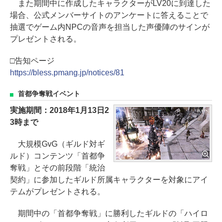
また期間中に作成したキャラクターがLV20に到達した
場合、公式メンバーサイトのアンケートに答えることで
抽選でゲーム内NPCの音声を担当した声優陣のサインが
プレゼントされる。
□告知ページ
https://bless.pmang.jp/notices/81
首都争奪戦イベント
実施期間：2018年1月13日2
3時まで
大規模GvG（ギルド対ギ
ルド）コンテンツ「首都争
奪戦」とその前段階「統治
契約」に参加したギルド所属キャラクターを対象にアイ
テムがプレゼントされる。
期間中の「首都争奪戦」に勝利したギルドの「ハイロ