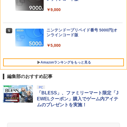
tation5／Windows PC[在庫品]
￥9,000
【お買い物マラソン期間限定♪最大30％O
￥14,660
4
FF】【tomtoc公式店】 Switch 2対応 ハ
Re:ゼロから始める異世界生活 4th seas
5
ードケース FancyCase-G05 Nintendo
on 3【Blu-ray】 [ 長月達平 ]
2025年 スイッチ2モデル用 スリムケース
ニンテンドープリペイド番号 5000円|オ
5
持ち運び キャリングケース 耐衝撃 薄型
￥7,821
ンラインコード版
アストロボット
5
ハードポーチ ゲームカード12枚収納 ア
クセサリーポーチ
￥5,000
￥4,968
￥2,653
Amazonランキングをもっと見る
セガ 【Switch2】ツーポイントミュージ
5
編集部のおすすめ記事
アム [POT-P-AAS5A NSW2 ツ-ポイント
ミュ-ジアム]
PlayStation 5 デジタル・エディション
【純正品】Xbox ワイヤレス コントロー
劇場版「鬼滅の刃」無限城編 第一章 猗
PC
1
1
1
日本語専用 Console Language: Japan
ラー + USB-C® ケーブル
窩座再来 通常版 [Blu-ray]
「BLESS」、ファミリーマート限定「J
￥3,490
ese only (CFI-2200B01)
EWELクーポン」購入でゲーム内アイテ
￥8,300
￥3,982
ムのプレゼントを実施！
￥55,000
【純正品】Xbox ワイヤレス コントロー
2