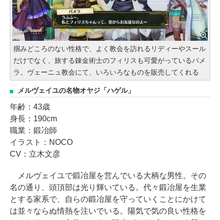
掴みどころのない性格で、よく教会を訪れるリディーやスール
だけでなく、旅する錬金術士のフィリスも可愛がっているパメ
ラ。ヴェーニュ教会にて、いろいろなものを販売してくれる
メルヴェイユの名物オヤジ「ハゲル」
年齢：43歳
身長：190cm
職業：鍛冶師
イラスト：NOCO
CV：立木文彦
メルヴェイユで鍛冶屋を営んでいる大柄な男性。その
名の通り、頭頂部は光り輝いている。代々鍛冶屋を生業
とする家系で、自らの鍛冶屋を守っていくことにかけて
は並々ならぬ情熱を注いでいる。陽気で気の良い性格を