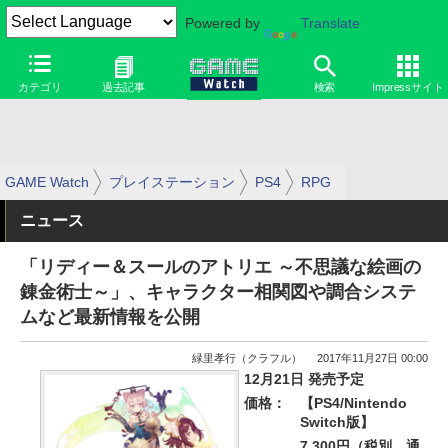
Powered by
Translate
カテゴリ
過去記事
検索
Impressサイト
GAME Watch
プレイステーション
PS4
RPG
ニュース
「リディー＆スールのアトリエ ～不思議な絵画の
錬金術士～」、キャラクター相関図や調合システ
ムなど最新情報を公開
緑里孝行（クラフル）
2017年11月27日 00:00
12月21日 発売予定
価格：
【PS4/Nintendo
Switch版】
7,300円（税別、通