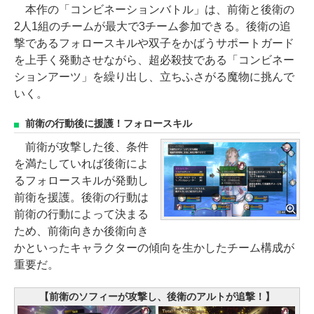
本作の「コンビネーションバトル」は、前衛と後衛の
2人1組のチームが最大で3チーム参加できる。後衛の追
撃であるフォロースキルや双子をかばうサポートガード
を上手く発動させながら、超必殺技である「コンビネー
ションアーツ」を繰り出し、立ちふさがる魔物に挑んで
いく。
前衛の行動後に援護！フォロースキル
前衛が攻撃した後、条件
を満たしていれば後衛によ
るフォロースキルが発動し
前衛を援護。後衛の行動は
前衛の行動によって決まる
ため、前衛向きか後衛向き
かといったキャラクターの傾向を生かしたチーム構成が
重要だ。
【前衛のソフィーが攻撃し、後衛のアルトが追撃！】