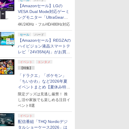
セール
ハード
【Amazonセール】LGの
VESA Dual Mode対応ゲーミ
ングモニター「UltraGear
27G850A-B」がお買い得！
4K/240Hz・フルHD/480Hz対応
セール
ハード
【Amazonセール】REGZAの
ハイビジョン液晶スマートテ
レビ「24V35N(A)」がお買い
得！
イベント
エンタメ
【特集】
「ドラクエ」「ポケモン」
「ちいかわ」など2026年夏
イベントまとめ【夏休み特
集】
限定グッズは見逃し厳禁！ 推
し活や家族でも楽しめる注目イ
ベント8選
イベント
配信番組「THQ Nordicデジ
タルショーケース2026」は