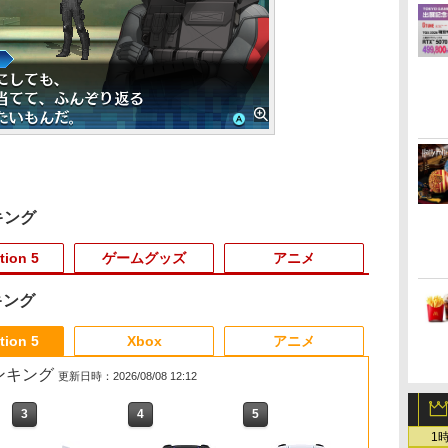
キング
tion 5
ゲームグッズ
アニメ
キング
6
3
3
3
3
4
4
4
4
5
5
5
5
6
6
6
tion 5
Xbox
アニメ
売ランキング
更新日時：2026/08/08 12:12
3
3
4
4
5
5
6
6
1