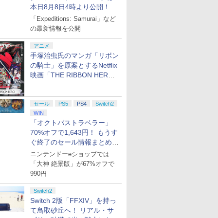
本日8月8日4時より公開！
「Expeditions: Samurai」など
の最新情報を公開
アニメ
手塚治虫氏のマンガ「リボン
の騎士」を原案とするNetflix
映画「THE RIBBON HERO
リボンヒーロー」本日配信開
始
セール
PS5
PS4
Switch2
WIN
「オクトパストラベラー」
70%オフで1,643円！ もうす
ぐ終了のセール情報まとめ
【8月8日更新】
ニンテンドーeショップでは
「大神 絶景版」が67%オフで
990円
Switch2
Switch 2版「FFXIV」を持っ
て鳥取砂丘へ！ リアル・サ