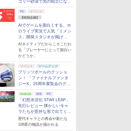
ゴリー砂漠で光の戦士になっ
てみた
PC
イベント
【特別企画】
AIでゲームを面白くする。ホ
ロライブ実況で人気「ミメシ
ス」開発スタジオが掲げ
る“AI活用の信念”とは？【講
AIネイティブだからこそこだわ
演レポート】
る「プレーヤーにとって面白い
かどうか」
イベント
ゲームグッズ
ブリッツボールのクッショ
ン！ 「ファイナルファンタ
ジーX」25周年展覧会のグッ
ズ情報が公開
Android
iOS
PC
「幻想水滸伝 STAR LEAP」
先行レビュー 懐かしいキャ
ラたちが意外な形で出てくる
シリーズ完全新作！
歴代キャラとの再会や新たな
108星の物語が描かれる