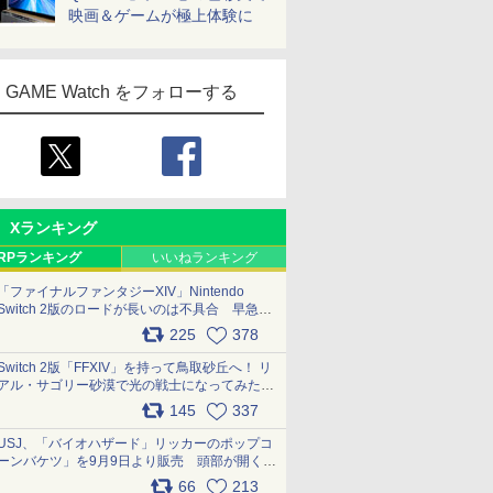
映画＆ゲームが極上体験に
GAME Watch をフォローする
Xランキング
RPランキング
いいねランキング
「ファイナルファンタジーXIV」Nintendo
Switch 2版のロードが長いのは不具合 早急に
アップデートできるよう対応中
225
378
pic.x.com/s9S3nRCAGa
Switch 2版「FFXIV」を持って鳥取砂丘へ！ リ
アル・サゴリー砂漠で光の戦士になってみた
pic.x.com/qyOfL2uv1n
145
337
USJ、「バイオハザード」リッカーのポップコ
ーンバケツ」を9月9日より販売 頭部が開く仕
組み。味は恐怖を堪のう「味噌フレーバー」
66
213