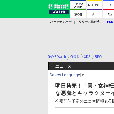
バックナンバー
リリース送付先
PS5
モバイル
eスポーツ
クラウド
PS
GAME Watch
任天堂
3DS
RPG
ニュース
Select Language
▼
明日発売！「真・女神転生 
な悪魔とキャラクター
今夜配信予定のニコ生情報も公