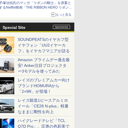
手塚治虫氏のマンガ「リボンの騎士」を原案と
するNetflix映画「THE RIBBON HERO リボンヒ
ーロー」本日配信開始
もっと見る
Special Site
SOUNDPEATSのイヤカフ型
イヤフォン「UU2イヤーカ
フ」をイヤカフマニアが語る
Amazon プライムデー過去最
安! Anker注目プロジェクタ
ー3モデルを使ってみた
レイズのプレミアムカー向け
ブランドHOMURAから
「2×9R」が登場！
レイズ鍛造1ピースアルミホ
イール「CE28 N-plus」軽量
なままに剛性を向上
ハイグレードテレビ「TCL
Q7D Pro」。圧巻の色彩美で