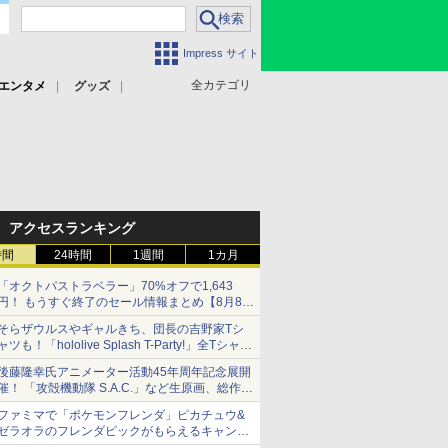
Impress サイト
全カテゴリ
エンタメ
グッズ
アクセスランキング
時間
24時間
1週間
1カ月
「オクトパストラベラー」70%オフで1,643
円！ もうすぐ終了のセール情報まとめ【8月8日
更新】
そらザウルスやギャルきち、団長の吉野家Tシ
ニンテンドーeショップでは「大神 絶景版」が
ャツも！「hololive Splash T-Party!」全Tシャツ
67%オフで990円
ラインナップ公開＆オンライン販売開始
後藤隆幸氏アニメーター活動45年周年記念展開
催！ 「攻殻機動隊 S.A.C.」など生原画、総作画
監督修正が展示
ファミマで「ポケモンフレンダ」ピカチュウ&
ゼラオラのフレンダピックがもらえるキャンペ
ーン開催！