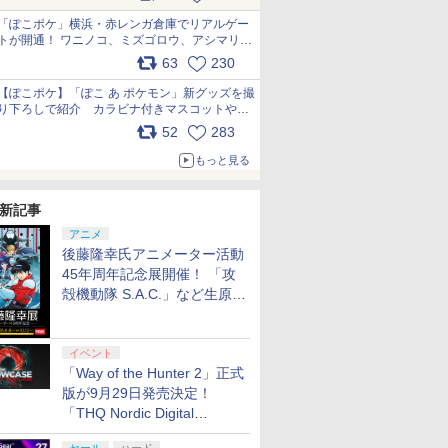
pic.x.com/81MuXGahVM
「ぽこポケ」横浜・赤レンガ倉庫でリアルゲー
トが開通！ ワニノコ、ミズゴロウ、アシマリ登
場シーンをレポート pic.x.com/LDgEByVl6D
63
230
【ぽこポケ】「ぽこ あ ポケモン」新グッズを撮
り下ろしで紹介 カラビナ付きマスコットやス
クエアポーチが仲間入り
52
283
pic.x.com/XmVAgBxaW5
もっと見る
新記事
アニメ
後藤隆幸氏アニメーター活動
45年周年記念展開催！ 「攻
殻機動隊 S.A.C.」など生原
画、総作画監督修正が展示
イベント
「Way of the Hunter 2」正式
版が9月29日発売決定！
「THQ Nordic Digital
Showcase 2026」まとめ