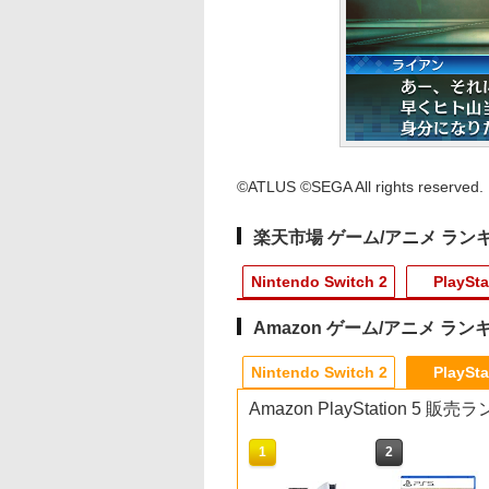
©ATLUS ©SEGA All rights reserved.
楽天市場 ゲーム/アニメ ラン
Nintendo Switch 2
PlaySta
Amazon ゲーム/アニメ ラン
10
10
10
1
1
1
1
2
2
2
2
Nintendo Switch 2
PlaySta
Amazon PlayStation 5 販
10
10
1
1
2
2