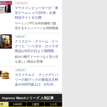
イベント
マウスコンピューターが「東
京ゲームショウ2026」出展
特設サイトを公開
ゲーミングPCを特別価格で販
売するキャンペーンも同時開催
グルメ
クリスピー・クリーム・ドー
ナツと「ハリポタ」のコラボ
商品が8月21日より期間限定
で発売
組分け帽子ドーナツなど見た目
も楽しい商品が登場
グルメ
マクドナルド、マックデリバ
7
7
7
8
8
8
9
9
9
10
10
10
リーの朝マックの最低注文料
金が500円値上げ。8月18日
より1,500円から受付
Impress Watchシリーズ 人気記事
7
7
8
8
9
9
10
10
時間
24時間
1週間
1カ月