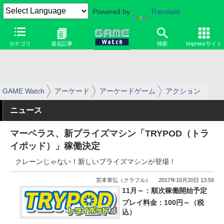
Powered by
Translate
カテゴリ
過去記事
検索
Impressサイト
GAME Watch
アーケード
アーケードゲーム
アクション
ニュース
マーベラス、新プライズマシン「TRYPOD（トラ
イポッド）」稼働決定
クレーンじゃない！新しいプライズマシンが登場！
宮本章弘（クラフル）
2017年10月20日 13:59
11月～：順次稼働開始予定
プレイ料金：100円～（税
込）