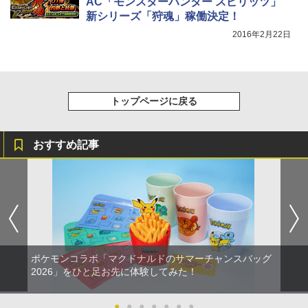
AC「モンスターハンター スピリッツ」
￥10,737
￥14,141
【7週連続1位】inklink公式 Switch / Sw
5
新シリーズ「狩魂」稼働決定！
itch2 コントローラー 最新モデル 最新フ
【Amazon.co.jp限定】劇場版モノノ怪
5
ァームウェア プロコン プロコン2 プロコ
2016年2月22日
第三章 蛇神 (オリジナル特典:オリジナル
ントローラー スイッチ2 スイッチ Switc
巾着＋メーカー特典:【坤と離】二振りの
h コントローラー ワイヤレスコントロー
剣、十翼より来たる！スタジオ描き下ろ
ラー 連射機能 ワイヤレス switch2コン
しイラストボード付) [DVD]
トローラ Switch2コントローラー
￥8,800
トップページに戻る
￥2,960
おすすめ記事
ポケモンコラボ「マクドナルドのサマーチャンスバッグ
2026」をひと足お先に体験してみた！
●
●
●
●
●
●
●