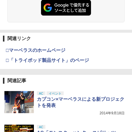
ルー1本 任天堂 スイッチ2対応
窩座再来 通常版 [DVD]
【中古】 ファンタジーライフi グルグ
プロダクトコード 封入
3
ルの竜と時をぬすむ少女／PS5
￥6,449
￥7,681
￥2,200
￥3,523
￥7,286
￥3,872
ウォルト・ディズニー・ジャパン｜The
3
Walt Disney Company (Japan) ズート
ピア2 ブルーレイ ＋ DVD セット【ブル
【純正品】Xbox ワイヤレス コントロー
3
【お買い物マラソン期間限定♪最大30％O
3
ーレイ＋DVD】
ラー (カーボンブラック)
FF】【tomtoc】 Switch 2対応 ハードケ
関連リンク
Nintendo Switch 2(日本語・国内専用)
【Amazon.co.jp限定】劇場版モノノ怪
【純正品】ディスクドライブ(CFI-ZDD1
3
3
3
ース FancyCase-G05 Nintendo 2025年
第三章 蛇神 (Amazon.co.jp限定オリジ
【特典】グランド・セフト・オートVI
J) PlayStation 5
4
￥4,405
￥8,020
スイッチ2モデル用 スリムケース 持ち運
ナル三方背収納ケース付きコレクション)
(コードインボックス版、配送日：2026
￥55,871
□マーベラスのホームページ
び キャリングケース 耐衝撃 薄型 ハード
(オリジナル特典:オリジナル巾着＋メー
年11月12日、プレイ開始日：2026年11
￥11,980
ポーチ ゲームカード12枚収納 アクセサ
カー特典:【坤と離】二振りの剣、十翼よ
月19日)(【初回購入封入特典】ヴィンテ
□「トライポッド製品サイト」のページ
リーポーチ
り来たる！スタジオ描き下ろしイラスト
ージ・バイスシティパック)
ズートピア 【Blu-ray】
【純正品】Xbox 充電式バッテリー + US
4
4
ボード付) [Blu-ray]
B-C ケーブル
￥2,653
￥8,329
【純正品】DualSense ワイヤレスコン
ニンテンドープリペイド番号 9000円|オ
4
￥2,992
4
￥10,780
関連記事
トローラー ミッドナイト ブラック(CFI-
ンラインコード版
￥2,618
ZCT2J01)
￥9,000
AC
イベント
Nintendo Switch 2 専用スマートポーチ
4
鬼武者 Way of the Sword 通常版 [PS5
5
￥10,737
カプコン×マーベラスによる新プロジェク
EVA ピカチュウ（走る姿）
劇場版「鬼滅の刃」無限城編 第一章 猗
ソフト]
4
トを発表
窩座再来 完全生産限定版 [Blu-ray]
スーパーの裏でヤニ吸うふたり Vol.3【B
【国内正規品】Thrustmaster スラスト
5
5
￥2,811
￥8,990
2014年9月18日
lu-ray】 [ 地主 ]
マスター TH8S シフター - PC、PS4、P
ニンテンドープリペイド番号 5000円|オ
5
￥8,698
【純正品】DualSense ワイヤレスコン
S5、PS5 Pro、Xbox One、Xbox Serie
ンラインコード版
5
トローラー(CFI-ZCT2J)
s X|S 対応の高精度 H パターン シフター
￥8,494
AC
￥5,000