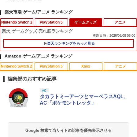
楽天市場 ゲーム/アニメ ランキング
Nintendo Switch 2
PlayStation 5
ゲームグッズ
アニメ
楽天 ゲームグッズ 売れ筋ランキング
更新日時：2026/08/08 08:00
楽天ランキングをもっと見る
＼マラソン限定！最大15％OFFクーポン
2セット PS5 コントローラー用 ボタン
1
1
／【レビューで液晶保護フィルムプレゼ
補修 修理パーツ 交換用 ラバー セット 修
Amazon ゲーム/アニメ ランキング
ント】Nintendo Switch2 ケース ニンテ
理パーツ 修理キット プレイステーショ
ンドースイッチ2 用 キャリングケース ハ
ン5 プレステ5
Nintendo Switch 2
PlayStation 5
Xbox
アニメ
ードケース カバー 収納ケース 耐衝撃 フ
映画『THE FIRST SLAM DUNK』 STAN
1
ィルムプレゼント スリム 有機ELモデル
￥640
DARD EDITION【Blu-ray】（早期予約
対応 大容量収納
編集部のおすすめ記事
特典なし） [ 井上雄彦 ]
￥1,580
スプラトゥーン レイダース|オンライン
PlayStation 5 デジタル・エディション
【純正品】Xbox ワイヤレス コントロー
劇場版「鬼滅の刃」無限城編 第一章 猗
AC
1
1
1
1
￥3,850
PS5 本体 カバー ステッカー シール ケー
コード版
日本語専用 Console Language: Japan
ラー + USB-C® ケーブル
窩座再来 通常版 [Blu-ray]
タカラトミーアーツとマーベラスAQL、
2
ス ホコリ プレステ5 保護 フィルム スキ
ese only (CFI-2200B01)
AC「ポケモントレッタ」
ン カスタマイズ 傷防止 耐久性 傷防止
￥5,832
￥8,300
￥3,982
Switch 2 Sports ゲーム用 スイッチ2 対
2
￥55,000
サマーウォーズ【Blu-ray】 [ 神木隆之介
2
応 アクセサリー テニス バドミントン ラ
￥999
]
ケット セット 体感スポーツ対応 Ninten
do Switch 2 Sports 周辺機器 ジョイコ
【純正品】Xbox ワイヤレス コントロー
2
Google 検索で当サイトの記事を優先表示させる
￥4,327
ン Joy-Con2 アクセサリー レッド1本 ブ
スプラトゥーン レイダース -Switch2
劇場版「鬼滅の刃」無限城編 第一章 猗
Beast of Reincarnation -PS5 【特典】
ラー (ロボット ホワイト)
2
2
2