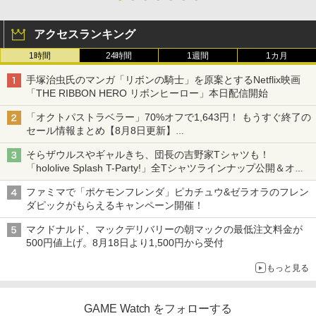
アクセスランキング
1時間
24時間
1週間
1カ月
手塚治虫氏のマンガ「リボンの騎士」を原案とするNetflix映画
「THE RIBBON HERO リボンヒーロー」本日配信開始
「オクトパストラベラー」70%オフで1,643円！ もうすぐ終了の
セール情報まとめ【8月8日更新】
ニンテンドーeショップでは「大神 絶景版」が67%オフで990円
そらザウルスやギャルきち、団長の吉野家Tシャツも！
「hololive Splash T-Party!」全Tシャツラインナップ公開＆オン
ライン販売開始
ファミマで「ポケモンフレンダ」ピカチュウ&ゼラオラのフレン
ダピックがもらえるキャンペーン開催！
マクドナルド、マックデリバリーの朝マックの最低注文料金が
500円値上げ。8月18日より1,500円から受付
もっと見る
GAME Watch をフォローする