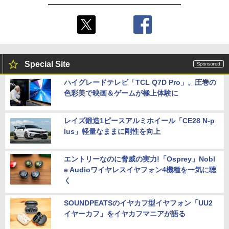
Special Site
ハイグレードテレビ「TCL Q7D Pro」。圧巻の
色彩美で映画＆ゲームが極上体験に
レイズ鍛造1ピースアルミホイール「CE28 N-p
lus」軽量なままに剛性を向上
エントリーなのに脅威の実力!「Osprey」Nobl
e Audioワイヤレスイヤフォン4機種を一気に聴
く
SOUNDPEATSのイヤカフ型イヤフォン「UU2
イヤーカフ」をイヤカフマニアが語る