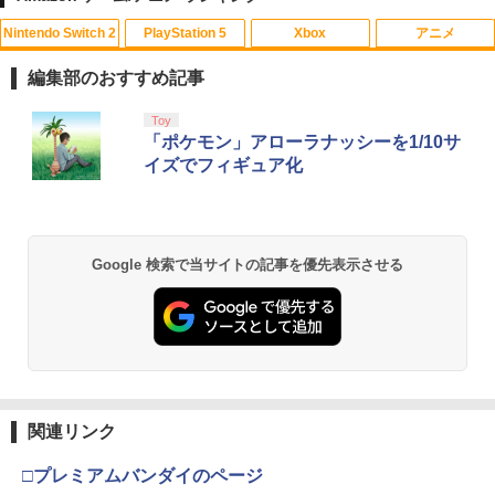
Nintendo Switch 2
PlayStation 5
Xbox
アニメ
【中古】【未使用品】モアナと伝説の海
1
2 [純正ブルーレイ＋純正ケース]
編集部のおすすめ記事
￥2,980
スプラトゥーン レイダース|オンライン
PlayStation 5 デジタル・エディション
【純正品】Xbox ワイヤレス コントロー
劇場版「鬼滅の刃」無限城編 第一章 猗
Toy
1
1
1
1
コード版
日本語専用 Console Language: Japan
ラー + USB-C® ケーブル
窩座再来 通常版 [Blu-ray]
「ポケモン」アローラナッシーを1/10サ
ese only (CFI-2200B01)
イズでフィギュア化
￥5,832
￥8,300
￥3,982
￥55,000
【送料無料】劇場版「鬼滅の刃」無限城
2
編 第一章 猗窩座再来(通常版)【Blu-ra
y】/アニメーション[Blu-ray]【返品種別
A】
【純正品】Xbox ワイヤレス コントロー
2
Google 検索で当サイトの記事を優先表示させる
スプラトゥーン レイダース -Switch2
劇場版「鬼滅の刃」無限城編 第一章 猗
Beast of Reincarnation -PS5 【特典】
ラー (ロボット ホワイト)
2
2
2
窩座再来 通常版 [DVD]
プロダクトコード 封入
￥4,400
￥6,449
￥7,681
￥3,523
￥7,286
おしり前マン～復活のおしり前帝国～ Bl
3
u-ray BOX【Blu-ray】 [ 谷口崇 ]
【純正品】Xbox ワイヤレス コントロー
3
ラー (カーボンブラック)
関連リンク
Nintendo Switch 2(日本語・国内専用)
【Amazon.co.jp限定】劇場版モノノ怪
【純正品】ディスクドライブ(CFI-ZDD1
3
3
3
￥6,864
第三章 蛇神 (Amazon.co.jp限定オリジ
J) PlayStation 5
￥8,020
ナル三方背収納ケース付きコレクション)
￥55,871
□プレミアムバンダイのページ
(オリジナル特典:オリジナル巾着＋メー