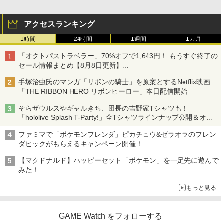
アクセスランキング
1時間
24時間
1週間
1カ月
「オクトパストラベラー」70%オフで1,643円！ もうすぐ終了の
セール情報まとめ【8月8日更新】
ニンテンドーeショップでは「大神 絶景版」が67%オフで990円
手塚治虫氏のマンガ「リボンの騎士」を原案とするNetflix映画
「THE RIBBON HERO リボンヒーロー」本日配信開始
そらザウルスやギャルきち、団長の吉野家Tシャツも！
「hololive Splash T-Party!」全Tシャツラインナップ公開＆オン
ライン販売開始
ファミマで「ポケモンフレンダ」ピカチュウ&ゼラオラのフレン
ダピックがもらえるキャンペーン開催！
【マクドナルド】ハッピーセット「ポケモン」を一足先に遊んで
みた！
30周年を記念して30種類のポケモンがおもちゃで登場
もっと見る
GAME Watch をフォローする