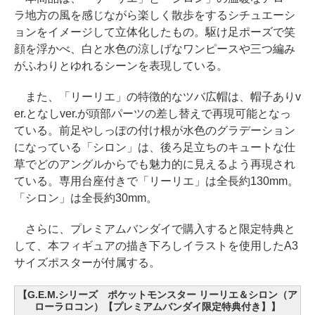
ラ地方の風を感じながら楽しく散歩をするシチュエーシ
ョンをイメージして立体化したもの。駆け足ポーズで笑
顔を浮かべ、白と水色の涼しげなワンピースや三つ編み
がふわりとゆれるシーンを表現している。
また、「リーリエ」の特徴的なツバ広帽は、帽子ありv
er.となしver.が頭部パーツの差し替えで再現可能となっ
ている。前足やしっぽの付け根が水色のグラデーション
になっている「シロン」は、後ろ足立ちのキュートな仕
草でどのアングルからでも魅力的に見えるよう再現され
ている。専用台座付きで「リーリエ」は全長約130mm。
「シロン」は全長約30mm。
さらに、プレミアムバンダイで購入すると限定特典と
して、本フィギュアの描き下ろしイラストを使用したA3
サイズポスターが付属する。
【G.E.M.シリーズ ポケットモンスター リーリエ＆シロン（ア
ローラロコン）【プレミアムバンダイ限定特典付き】】