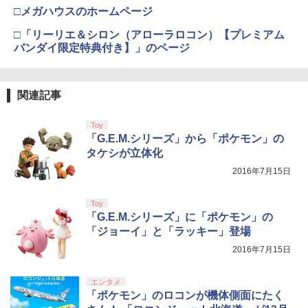
￥11,980
カー特典:【坤と離】二振りの剣、十翼よ
□メガハウスのホームページ
り来たる！スタジオ描き下ろしイラスト
新劇場版銀魂 -吉原大炎上ー (完全生産限
【純正品】Xbox 充電式バッテリー + US
4
4
ボード付) [Blu-ray]
□「リーリエ＆シロン（アローラロコン）【プレミアム
定版)【Blu-ray】 [ 杉田智和 ]
B-C ケーブル
バンダイ限定特典付き】」のページ
【純正品】DualSense ワイヤレスコン
ニンテンドープリペイド番号 9000円|オ
4
4
￥10,780
トローラー ミッドナイト ブラック(CFI-
￥7,722
ンラインコード版
￥2,618
ZCT2J01)
￥9,000
関連記事
￥10,737
劇場版「鬼滅の刃」無限城編 第一章 猗
4
窩座再来 完全生産限定版 [Blu-ray]
劇場版「鬼滅の刃」無限城編 第一章 猗
【国内正規品】Thrustmaster スラスト
5
Toy
5
窩座再来(完全生産限定版)【Blu-ray】 [
マスター TH8S シフター - PC、PS4、P
「G.E.M.シリーズ」から「ポケモン」の
ニンテンドープリペイド番号 5000円|オ
5
￥8,698
吾峠呼世晴 ]
【純正品】DualSense ワイヤレスコン
S5、PS5 Pro、Xbox One、Xbox Serie
ンラインコード版
5
タケシが立体化
トローラー(CFI-ZCT2J)
s X|S 対応の高精度 H パターン シフター
￥8,690
2016年7月15日
￥5,000
￥10,737
￥14,141
【Amazon.co.jp限定】劇場版モノノ怪
Toy
5
第三章 蛇神 (オリジナル特典:オリジナル
「G.E.M.シリーズ」に「ポケモン」の
巾着＋メーカー特典:【坤と離】二振りの
「ジョーイ」と「ラッキー」登場
剣、十翼より来たる！スタジオ描き下ろ
しイラストボード付) [DVD]
2016年7月15日
￥8,800
エンタメ
「ポケモン」のロコンが機体側面にたく