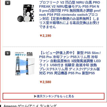
ス
プロフリーク V2 凹凸型 NIRU 白黒 PRO
4
FREAK V2 NIRU監修モデル PS5 PS4 N
S pro凸型凹型 FPS 無段階高さ調節 prof
￥6,750
reek PS4 PS5 nintendo switchプロコ
ン対応【定形外郵便のみ送料無料】しま
リス堂※箱壊れによる返品交換はお受け
できません
Nintendo Switch 2 ゼノブレイド ディ
5
フィニティブ・エディション Nintendo
￥2,190
Switch 2 Edition[任天堂]【送料無料】
《発売済・在庫品》
￥6,820
【レビュー評価上昇中】 新型 PS5 Slim /
5
PS5 Pro 冷却ファン PS5スリム用 冷却
ファン 自動温度検出 3段階風速調整 LED
ライト USB付き 低騒音 急速冷却 放熱
プレステ5スリム用 ディスク/デジタル版
対応 PS5 周辺機器 PS5 Pro 新型PS5
￥2,580
楽天ランキングをもっと見る
Amazon ゲーム/アニメ ランキング