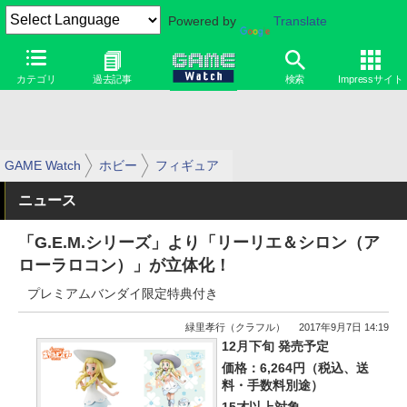
Powered by
Translate
カテゴリ
過去記事
検索
Impressサイト
GAME Watch
ホビー
フィギュア
ニュース
「G.E.M.シリーズ」より「リーリエ＆シロン（ア
ローラロコン）」が立体化！
プレミアムバンダイ限定特典付き
緑里孝行（クラフル）
2017年9月7日 14:19
12月下旬 発売予定
価格：6,264円（税込、送
料・手数料別途）