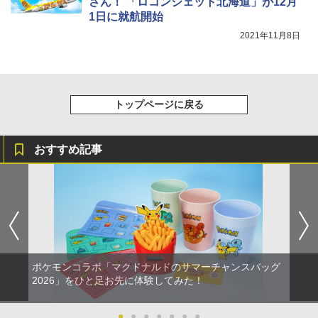
さん！ 「ロコンジェット北海道」が12月
1日に就航開始
2021年11月8日
トップページに戻る
おすすめ記事
ポケモンコラボ「マクドナルドのサマーチャンスバッグ
2026」をひと足お先に体験してみた！
●
●
●
●
●
●
●