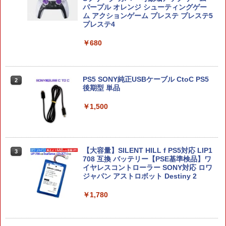
￥6,550
パープル オレンジ シューティングゲー
ム アクションゲーム プレステ プレステ5
プレステ4
￥680
【当店独自で＋P10倍★要エントリー】
2
【中古】[Switch2] ドンキーコング バナ
ンザ(Donkey Kong Bananza) 任天堂(2
0250717)
PS5 SONY純正USBケーブル CtoC PS5
2
後期型 単品
￥6,680
￥1,500
任天堂 【Switch2】スプラトゥーン レイ
3
ダース [BEE-P-AADLA NSW2 スプラト
ゥ-ン レイダ-ス]
【大容量】SILENT HILL f PS5対応 LIP1
3
708 互換 バッテリー【PSE基準検品】ワ
￥6,700
イヤレスコントローラー SONY対応 ロワ
ジャパン アストロボット Destiny 2
￥1,780
【ダイヤ・プラチナ会員様限定！エント
4
リーでポイント10倍！】【メール便発
送】【新品】任天堂 Nintendo Switch 2
ゲームソフト スプラトゥーン レイダー