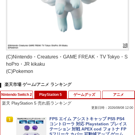
(C)Nintendo・Creatures・GAME FREAK・TV Tokyo・S
hoPro・JR kikaku
(C)Pokemon
楽天市場 ゲーム/アニメ ランキング
Nintendo Switch 2
PlayStation 5
ゲームグッズ
アニメ
楽天 PlayStation 5 売れ筋ランキング
更新日時：2026/08/08 12:00
スプラトゥーン レイダース [Nintendo S
FPS エイム アシストキャップ PS5 PS4
1
1
witch 2 専用] 任天堂[ラッピング不可]
コントローラ 対応 Playstation プレイス
テーション 対戦 APEX cod フォトナ FP
Sフリーク カバー 可動域アップ ゲーム