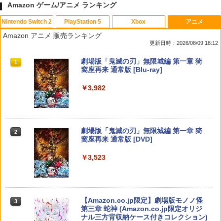
Amazon ゲーム/アニメ ランキング
Nintendo Switch 2
PlayStation 5
Xbox
アニメ
【楽天ブックス限定特典】ドンキーコン
【中古】PS5ドラゴンクエストVII Rei
【中古】ぼくとシムのまち リゾートに元
デザート・ローズ 砂の薔薇 雪の黙示録
1
1
1
1
Amazon アニメ 販売ランキング
グ バナンザ(「スーパーマリオ」ステッ
magined
気をとりもどそう! (特典無し)
【Blu-ray】 [ 新谷かおる ]
更新日時：2026/08/09 18:12
カー2種)
￥4,518
￥229
￥3,573
スプラトゥーン レイダース|オンライン
PlayStation 5 デジタル・エディション
【純正品】Xbox ワイヤレス コントロー
劇場版「鬼滅の刃」無限城編 第一章 猗
1
1
1
1
￥7,902
コード版
日本語専用 Console Language: Japan
ラー + USB-C® ケーブル
窩座再来 通常版 [Blu-ray]
ese only (CFI-2200B01)
￥5,832
￥8,300
￥3,982
Switch2 ケース 即納 スイッチ2 Nintend
2
￥55,000
がんばれゴエモン大集合！ PS5版
【送料無料】劇場版「鬼滅の刃」無限城
[Switch 2] マリオテニス フィーバー
2
2
2
o Switch Lite 対応 スイッチ スイッチツ
編 第一章 猗窩座再来(通常版)【Blu-ra
（ダウンロード版） ※6,400ポイント
ー ニンテンドー カバー ポーチ キャリン
y】/アニメーション[Blu-ray]【返品種別
までご利用可 ■
￥4,890
グケース 新型 ジョイコン ソフト ケーブ
A】
【純正品】Xbox ワイヤレス コントロー
2
ルなど 収納可能 ギフト プレゼント シン
スプラトゥーン レイダース -Switch2
劇場版「鬼滅の刃」無限城編 第一章 猗
Beast of Reincarnation -PS5 【特典】
ラー (ロボット ホワイト)
2
2
2
￥7,979
プル 無地 黒 ピンク 黄色 赤 青 送料無料
窩座再来 通常版 [DVD]
プロダクトコード 封入
￥4,400
￥6,447
￥7,681
￥1,100
￥3,523
￥7,286
[メール便OK]【新品】【PS5】紅の錬金
3
【特典】ほの暮しの庭 switch2版(【初
3
術士と白の守護者 〜レスレリアーナのア
劇場版 転生したらスライムだった件 蒼
回外付特典】切り取れるクリアカード)
3
トリエ〜 [PS5版][在庫品]
海の涙編 (Blu-ray通常版)【Blu-ray】 [
【純正品】Xbox ワイヤレス コントロー
3
Switch2 ケース 即納 パステルカラー か
3
岡咲美保 ]
ラー (カーボンブラック)
￥8,118
わいい Nintendo スイッチ2 対応 スイッ
Nintendo Switch 2(日本語・国内専用)
【Amazon.co.jp限定】劇場版モノノ怪
【純正品】ディスクドライブ(CFI-ZDD1
3
3
￥4,940
3
チ スイッチツー ニンテンドー カバー ポ
第三章 蛇神 (Amazon.co.jp限定オリジ
J) PlayStation 5
￥4,976
￥8,020
ーチ ストラップ 新型 ジョイコン ソフト
ナル三方背収納ケース付きコレクション)
￥55,491