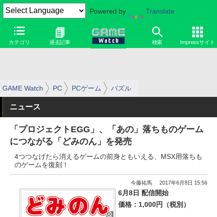
Powered by
Translate
カテゴリ
過去記事
検索
Impressサイト
GAME Watch
PC
PCゲーム
パズル
ニュース
「プロジェクトEGG」、「あの」落ちものゲーム
につながる「どみのん」を発売
4つつなげたら消えるゲームの前身ともいえる、MSX用落ちも
のゲームを復刻！
今藤祐馬
2017年6月8日 15:56
6月8日 配信開始
価格：1,000円（税別）