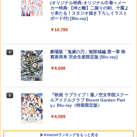
ケーブル 収納可能 クリスマス ギフト プ
(オリジナル特典:オリジナル巾着＋メー
￥11,849
レゼント 送料無料
カー特典:【坤と離】二振りの剣、十翼よ
【8/11まで！抽選で最大全額ポイントバ
amiibo すりみ連合セット[フウカ【レイ
4
4
り来たる！スタジオ描き下ろしイラスト
ック】 【日本語説明書付き】 Brook Wi
ダース】/ウツホ【レイダース】/マンタ
ルパン三世 VS 名探偵コナン【Blu-ray】
【純正品】Xbox 充電式バッテリー + US
￥2,100
4
4
ボード付) [Blu-ray]
ngman NS ウィングマン NS Lite コンバ
ロー【レイダース】]（スプラトゥーンシ
[ 栗田貫一 ]
B-C ケーブル
ーター コントローラー 変換アダプター
【純正品】DualSense ワイヤレスコン
リーズ）
ニンテンドープリペイド番号 9000円|オ
4
4
￥10,780
PS5 XBOX Elite コントローラー用 Swit
トローラー ミッドナイト ブラック(CFI-
ンラインコード版
￥5,104
￥2,618
ch PC X-input 対応 正規輸入品
ZCT2J01)
￥8,137
【中古】龍が如く 極2 - PS4
4
￥9,000
￥4,980
￥10,737
￥2,480
劇場版「鬼滅の刃」無限城編 第一章 猗
4
窩座再来 完全生産限定版 [Blu-ray]
【中古】【Blu−ray】交響詩篇エウレカ
【国内正規品】Thrustmaster スラスト
【特典】進撃の巨人3 Switch2版(【早
5
5
5
セブン Blu−ray BOX 1 初回限定生
マスター TH8S シフター - PC、PS4、P
期購入封入特典】DLC)
ニンテンドープリペイド番号 5000円|オ
5
￥8,698
【特典】Starsand Island（スターサン
産 ブックレット付 / 京田知己【監督】
【純正品】DualSense ワイヤレスコン
S5、PS5 Pro、Xbox One、Xbox Serie
ンラインコード版
5
5
ド・アイランド） PS5版(【初回同梱特
トローラー(CFI-ZCT2J)
s X|S 対応の高精度 H パターン シフター
￥8,518
典】DLCチラシ【白いスポーツカー】)
￥5,423
【中古】ワイヤレスコントローラー (DU
￥5,000
5
￥10,737
￥14,141
ALSHOCK 4) ジェット・ブラック 【メ
￥5,965
ーカー生産終了】
『映画 ラブライブ！蓮ノ空女学院スクー
5
ルアイドルクラブ Bloom Garden Part
￥3,720
y』Blu-ray（特装限定版）
￥8,589
Amazonランキングをもっと見る