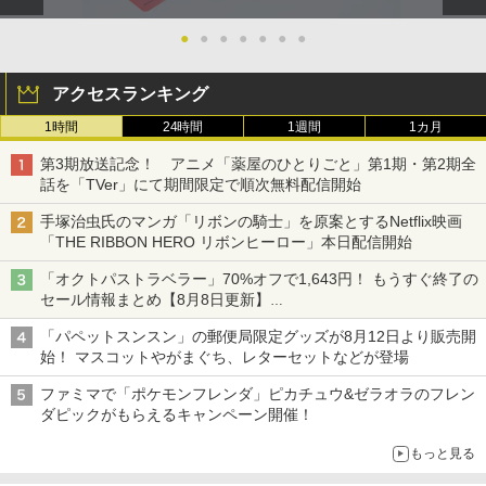
●
●
●
●
●
●
●
アクセスランキング
1時間
24時間
1週間
1カ月
第3期放送記念！ アニメ「薬屋のひとりごと」第1期・第2期全
話を「TVer」にて期間限定で順次無料配信開始
手塚治虫氏のマンガ「リボンの騎士」を原案とするNetflix映画
「THE RIBBON HERO リボンヒーロー」本日配信開始
「オクトパストラベラー」70%オフで1,643円！ もうすぐ終了の
セール情報まとめ【8月8日更新】
ニンテンドーeショップでは「大神 絶景版」が67%オフで990円
「パペットスンスン」の郵便局限定グッズが8月12日より販売開
始！ マスコットやがまぐち、レターセットなどが登場
ファミマで「ポケモンフレンダ」ピカチュウ&ゼラオラのフレン
ダピックがもらえるキャンペーン開催！
もっと見る