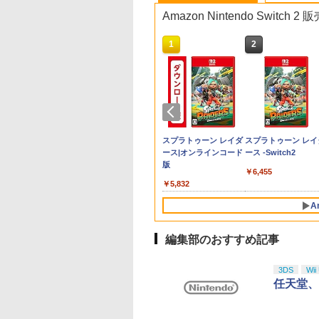
Amazon Nintendo Switch
10
1
2
古】ポケットモン
納可能】【新品】
天ブックス限定特
送のフリーレン』
SONY ソニー/VRヘッド
【顧客満足度98.3%】
ソニー・インタラクテ
Ensemble Stars!!
amiibo すりみ連合セッ
【中古】【18歳以上対
【中古】グランツーリ
【中古】 コクリコ坂か
【ダイヤ・プラチナ
PS5 ドラゴンボール
【中古】BLEACH 
【中古】ファンタジ
ー ソウルシルバー
2H】Nintendo
特典】
son 2 Vol.3 初回生
セット/PlayStation VR2
Switch2 ケース 大容量
ィブエンタテインメン
Cast Live Starry
ト[フウカ【レイダー
象】Rise of the Ronin
スモ
ら レンタル落ち Blu-
員様限定！エントリ
Sparking! ZERO
ル・イグニッション
ア ダイヤモンド・
無し)
tch 2 Proコントロ
INS;GATE
定版【Blu-ray】 [
Horizon Call of the
Switch2/Switch通常モ
ト 【PS5】Ghost of
Symphony -
ス】/ウツホ【レイダー
Z versionソフト:プレ
ray ブルーレイ / [DVD]
でポイント10倍！】
ELJS-20069
PlayStation3 the Be
レクション＆ファン
￥350
ー
:BOOT PS5版(B2
鐘人 ]
Mountain 同梱版/CFIJ-
デル/Switch
Yotei 通常版 [ECJS-
Superbloom - Day2盤
ス】/マンタロー【レイ
イステーション5ソフト
【メール便送料無料】
【メール便発送】【
ジア2000 ブルーレ
92
980
480
044
￥39,900
￥2,880
￥7,570
￥8,408
￥8,137
￥3,270
￥1,525
￥8,200
￥3,580
￥350
￥2,505
スター「漆原る
17001 CFI-ZVR1
lite/Switch 有機ELモ
00050 PS5 ゴ-スト オ
【Blu-ray】 [ (V.A.) ]
ダース】]（スプラトゥ
／ロールプレイング・
品】Nintendo Switc
イ・セット/Blu−ra
テンドープリペイ
ニンテンドープリペイ
スプラトゥーン レイダ
スプラトゥーン レイ
+【早期購入同梱
JX/G145004M510433627/A
テルに対応 収納バッグ
ブ ヨウテイ ツウジョ
ーンシリーズ）
ゲーム
2 ゲームソフト ぽこ
Disc/VWBS-1226
号 2000円|オンラ
ド番号 3000円|オンラ
ース|オンラインコード
ース -Switch2
】
ランク/25【中古】
防水 防塵 耐衝撃 持ち
ウ]
ポケモン POT-P-
コード版
インコード版
版
EINS;GATE 変移
運び便利 ポーチ スタ
AAB5A
￥6,455
のオクテット」
ンド/コントローラー/
000
￥3,000
￥5,832
)
カード/ドックなど収納
可能 カバー 収納ボッ
A
クス
編集部のおすすめ記事
10
10
10
1
1
1
2
2
2
3DS
Wii
任天堂、