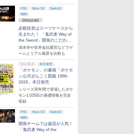
PS5
Xbox SX
Switch2
WIN
【特別企画】
必殺技音はスーツケースから
生まれた！ 「鬼武者 Way of
the Sword」開発のこだわり
を目撃！
清水寺や安井金比羅宮などでゲ
ームとリアル風景を比較も
エンタメ
本日発売
「ポケモン」の書籍「ポケモ
ン公式ぜんこく図鑑 1996-
2026」本日発売
シリーズ30年間で登場したポケ
モン1,025匹の基礎情報を完全
収録
PS5
Xbox SX
Switch2
WIN
開発チームでは巌流が人気！
「鬼武者 Way of the