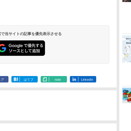
ー
無
【純正品】ディスクド
【純正品】Xbox ワイ
劇場版「鬼滅の刃」無
【純正品】DualSense
【純正品】Xbox 充電
劇場版「鬼滅の刃」無
【純正品】DualSense
【純正品】Xbox ワイ
【Amazon.co.jp限
プレイステー
【純正品】Xbox
『映画 ラブ
コ
座再
ライブ(CFI-ZDD1J)
ヤレス コントローラー
限城編 第一章 猗窩座再
ワイヤレスコントロー
式バッテリー + USB-C
限城編 第一章 猗窩座
ワイヤレスコントロー
ヤレス コントローラー
定】劇場版モノノ怪 第
トアチケット 10
ワイヤレス 
ノ空女学院ス
コ
フト
PlayStation 5
(ロボット ホワイト)
来 通常版 [DVD]
ラー ミッドナイト ブ
ケーブル
再来 完全生産限定版
ラー(CFI-ZCT2J)
(カーボンブラック)
三章 蛇神 (オリジナル
オンラインコ
ラー Series 2
イドルクラブ B
ン
ラック(CFI-ZCT2J01)
[Blu-ray]
特典:オリジナル巾着＋
Edition (ホ
Garden Part
 検索で当サイトの記事を優先表示させる
￥11,849
￥7,681
￥3,523
￥10,737
￥2,618
￥8,698
￥10,737
￥8,020
￥9,900
￥10,000
￥18,755
￥8,589
メーカー特典:【坤と
ray（特装限
離】二振りの剣、十翼
より来たる！スタジオ
描き下ろしイラストボ
ード付) [Blu-ray]
ェア
はてブ
note
LinkedIn