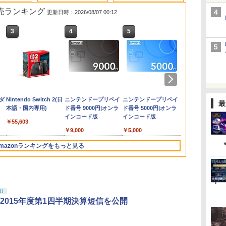
 2 販売ランキング
更新日時：2026/08/07 00:12
3
4
5
6
会
ソウ
【セット商品】スプラ
Marvel's Spider-Man 2
【中古】【3DS】ドラ
新劇場版銀魂 -吉原大
任天堂 マリオカート
【中古】【18歳以上対
【中古】ファイナルフ
劇場版 あの日見た花
任天堂 【Switch2】マ
Kepler Interactive
【中古】真・女神転生
クラッシャージョー
任天堂 ［Swit
【楽天ブック
伸縮ボール 
【送料無料】
ー
コ
トゥーン レイダース +
ゴンクエストXI 過ぎ去
炎上ー (通常版)【Blu-
ワールド【Switch 2】
象】アサシン クリード
ァンタジーVII インター
の名前を僕達はまだ知
リオカート ワールド
【PS5】Clair Obscur:
IV “豪華ブックレット
The Movie Blu-
Nintendo Swi
典+特典】亰
ゃ 景品玩具
付/初回仕様]
￥4,011
st
タ
Nintendo Switch 2 用
りし時を求めて
ray】 [ 杉田智和 ]
BEEPAAAAA
シャドウズ スタンダー
ナショナル
らない。【通常版】
[BEE-P-AAAAA NSW2
Expedition 33 [ELJM-
仕様"サウンド&アート
ray【80年代SFの金字
コントローラ
-桜花幻舞ー 
ト 縁日 景
えもん 新・
新
カードケース カードポ
[BEEPAAAAA]
ドエディションソフト:
【Blu-ray】 [ 入野自由
マリオカ-ト ワ-ルド]
30644 PS5 クレ-ル オ
コレクション 付
塔】北米版 PS5再生可
チ2 プロコン
(【早期購入
も会 ボール
底鬼岩城【ブ
￥8,580
￥588
￥4,118
￥8,960
￥5,800
￥653
￥4,312
￥8,970
￥6,280
￥699
￥4,790
￥9,890
￥6,678
￥407
￥5,860
h
y
ケット24 スプラトゥ
プレイステーション5
]
ブスキュ-ル エクスペ
ー プロコン BE
DLCチラシ+
祭 幼稚園 
デラックス版
ダ
Nintendo Switch 2(日
ニンテンドープリペイ
ニンテンドープリペイ
ニンテンドー
 あ
ーン レイダース
ソフト／アクション・
ディション 33]
FSSKA
入外付特典】
ーション[Blu-
最
本語・国内専用)
ド番号 9000円|オンラ
ド番号 5000円|オンラ
ド番号 1000
ゲーム
シ)
品種別A】
インコード版
インコード版
インコード版
￥55,603
￥9,000
￥5,000
￥1,000
mazonランキングをもっと見る
3
3
3
4
4
4
5
5
5
6
6
6
 U
2015年度第1四半期決算短信を公開