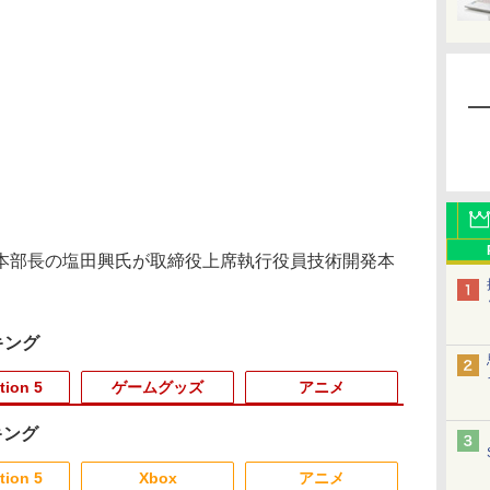
部長の塩田興氏が取締役上席執行役員技術開発本
キング
tion 5
ゲームグッズ
アニメ
キング
3
3
3
3
4
4
4
4
5
5
5
5
6
6
6
6
tion 5
Xbox
アニメ