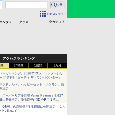
Impress サイト
全カテゴリ
エンタメ
グッズ
アクセスランキング
時間
24時間
1週間
1カ月
バーガーキング、2026年“ワンパウンダーシリ
ーズ”第3弾「ダーティ ザ・ワンパウンダー」を
8月7日発売
マクドナルド、ハッピーセット「ポケモン」発
「特製ガーリックマヨソース」を使用した超大
売決定！
型チーズバーガー
ポケモン30周年記念で30匹が大集合
「スーパーリアル麻雀 Venus Returns」8月27
日に発売決定。脱衣麻雀が3D×VRで復活
発売から2週間は20%オフになるセールが実施
「GTA6」の新映像が8月28日に公開決定！ なん
とNetflixにて