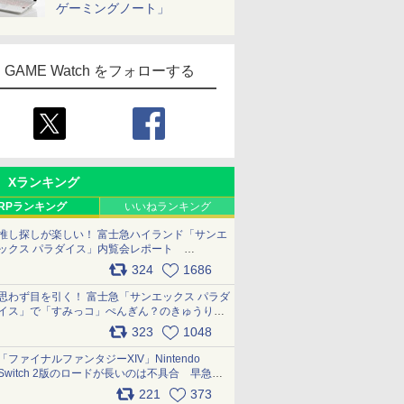
ゲーミングノート」
GAME Watch をフォローする
Xランキング
RPランキング
いいねランキング
推し探しが楽しい！ 富士急ハイランド「サンエ
ックス パラダイス」内覧会レポート
pic.x.com/p718c0QB0k
324
1686
思わず目を引く！ 富士急「サンエックス パラダ
イス」で「すみっコ」ぺんぎん？のきゅうりド
ッグを食べてみた イラストそのままのメニュ
323
1048
ー化に挑戦。これが意外にもおいしい
pic.x.com/Kgl04hZaeg
「ファイナルファンタジーXIV」Nintendo
Switch 2版のロードが長いのは不具合 早急に
7
7
7
7
8
8
8
8
9
9
9
9
10
10
10
10
アップデートできるよう対応中
221
373
pic.x.com/s9S3nRCAGa