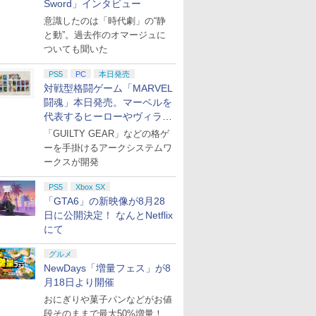
Sword」インタビュー
意識したのは「時代劇」の“静
と動”。過去作のオマージュに
ついても聞いた
PS5
PC
本日発売
対戦型格闘ゲーム「MARVEL
闘魂」本日発売。マーベルを
代表するヒーローやヴィラン
たちが登場
「GUILTY GEAR」などの格ゲ
ーを手掛けるアークシステムワ
ークスが開発
PS5
Xbox SX
「GTA6」の新映像が8月28
日に公開決定！ なんとNetflix
にて
グルメ
NewDays「増量フェス」が8
月18日より開催
おにぎりや菓子パンなどがお値
段そのままで最大50%増量！