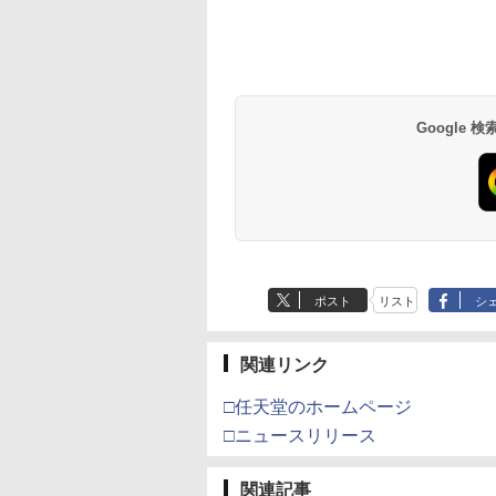
イステーション ス
eSir G7 HE 有線
トよ永遠に
【Amazon.co.jp限
HyperX Clutch
【Amazon.co.jp限
PlayStation 5 デジタ
【純正品】Xbox ワイ
【Amazon.co.jp限
Beast of
Xbox プリペイドカ
劇場版「鬼滅の刃」
チケット 15,000円
ムコントローラー
EL3199 7 [Blu-
定】 Logicool G ハン
Gladiate Xbox公式ラ
定】劇場版「僕の心の
ル・エディション 日本
ヤレス コントローラー
定】劇場版モノノ怪 第
Reincarnation -PS5
ド 5,000円 デジタル
限城編 第一章 猗窩
ンラインコード版
X Series X|S
コン G923 グランツー
イセンス ゲーミング
ヤバイやつ」 Blu-
語専用 Console
+ USB-C® ケーブル
三章 蛇神
【特典】プロダクト
ード 【旧 Xbox ギ
来 通常版 [Blu-ray]
X One Windows
リスモ7 Forza
コントローラー 有線
ray（Amazon.co.jp特
Language: Japanese
(Amazon.co.jp限定オ
ード 封入
カード】 [オンライ
Google
,000
在庫切れです。
760
￥38,800
￥4,731
￥8,800
￥55,000
￥8,300
￥10,780
￥7,286
￥5,000
￥3,964
/11用 PCコントロー
Horizon 6 G923d
日本正規代理店品
典：Blu-rayスリーブケ
only (CFI-2200B01)
リジナル三方背収納ケ
コード]
ゲームパッド ホー
6L366AA
ース） [Blu-ray]
ース付きコレクション)
果スティック付き
(オリジナル特典:オリ
オゲームコントロ
ジナル巾着＋メーカー
ー（ブラック）
特典:【坤と離】二振り
の剣、十翼より来た
る！スタジオ描き下ろ
しイラストボード付)
[Blu-ray]
ポスト
リスト
シ
関連リンク
□任天堂のホームページ
□ニュースリリース
関連記事