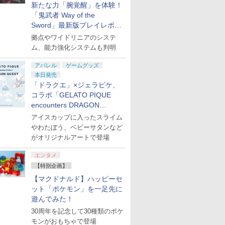
新たな力「腕覚醒」を体験！
「鬼武者 Way of the
Sword」最新版プレイレポー
ション ス
 Elite
ライブ！蓮
PlayStation 5 デジタ
【国内正規品】
劇場版「鬼滅の刃」無
プレイステーション ス
Xbox プリペイドカー
劇場版モノノ怪 第三章
プレイステーション ス
GameSir G7 HE 有線
ヤマトよ永遠に
【Amazon.
HyperX Cl
【Amazon.
ト
,000円|
コントロー
クールア
ル・エディション 日本
Thrustmaster スラス
限城編 第一章 猗窩座再
トアチケット 3,000円|
ド 2,000円 デジタルコ
蛇神 [Blu-ray]
トアチケット 15,000円
ゲームコントローラー
REBEL3199 7 [Blu-
定】 Logic
Gladiate
定】劇場版
拠点やワイドリニアのシステ
ード版
 Core
loom
語専用 (CFI-2200B01)
トマスター TH8S シフ
来 完全生産限定版
オンラインコード版
ード 【旧 Xbox ギフト
|オンラインコード版
XBOX Series X|S
ray]
コン G92
イセンス 
ヤバイやつ」
ム、能力強化システムも判明
￥9,900
ワイト)
y』Blu-
+ ディスクドライブ
ター - PC、PS4、
[DVD]
カード】 [オンライン
XBOX One Windows
リスモ7 Fo
コントロー
ray（Amaz
￥66,849
￥14,141
￥7,828
￥3,000
￥2,000
￥15,000
現在在庫切れです。
￥8,760
￥38,800
￥4,731
￥8,800
定版）
(CFI-ZDD1J) セット
PS5、PS5 Pro、Xbox
コード]
10/11用 PCコントロー
Horizon 6
日本正規代
典：Blu-
アパレル
ゲームグッズ
One、Xbox Series X|S
ラーゲームパッド ホー
6L366AA
ース） [Blu
本日発売
対応の高精度 H パター
ル効果スティック付き
「ドラクエ」×ジェラピケ、
ン シフター
ビデオゲームコントロ
コラボ「GELATO PIQUE
ーラー（ブラック）
encounters DRAGON
QUEST」第2弾が本日発売
アイスカップに入ったスライム
やわたぼう、ベビーサタンなど
がオリジナルアートで登場
エンタメ
【特別企画】
【マクドナルド】ハッピーセ
ット「ポケモン」を一足先に
遊んでみた！
30周年を記念して30種類のポケ
モンがおもちゃで登場