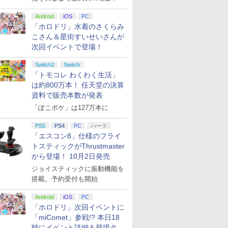
Android
iOS
PC
「ホロドリ」水着のさくらみ
こさん＆星街すいせいさんが
次回イベントで登場！
Switch2
Switch
「トモコレ わくわく生活」
は約800万本！ 任天堂の決算
資料で販売本数が発表
「ぽこポケ」は127万本に
PS5
PS4
PC
ハード
「エスコン8」仕様のフライ
トスティックがThrustmaster
から登場！ 10月2日発売
ジョイスティックに振動機能を
搭載。予約受付も開始
Android
iOS
PC
「ホロドリ」次回イベントに
「miComet」参戦!? 本日18
時にイベント詳細＆登場タレ