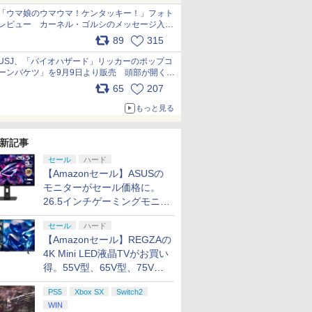
「ウマ娘のウマウマ！ケンタッキー！」フォト
レビュー カーネル・ゴルシのメッセージ入り
パッケージや描き下ろしトレカなどが登場
89
315
7
8
9
10
pic.x.com/PjnkR9vkXl
USJ、「バイオハザード」リッカーのポップコ
ーンバケツ」を9月9日より販売 頭部が開く仕
ch2］
ス限定特
【おもち
[先着特典
太鼓の達人 マイバチ用
Joy-Con 2 (L) ライト
PRO FREAK V2 プロ
ゼーガペインSTA（通
【新品】【ETC_G】お
Nintendo Switch 2
エレクトロニック・ア
『葬送のフリーレン』
【中古】ポケットモン
【即納可能】【新品】
【楽天ブックス限定特
『葬送のフリーレン』
SONY ソニ
【顧客満足度
ソニー・イ
Ensemble 
組み。味は恐怖を堪のう「味噌フレーバー」
65
207
tch2 Pro
都ザナドゥ
 イベン
映画ドラ
ケース SSS
パープル/(R) ライトグ
フリーク PS5 PS4 NS
常版）【Blu-ray】 [ 矢
しゃべりフラワー[在庫
Proコントローラー
ーツ 【封入特典付】
Season 2 Vol.2 初回生
スター ソウルシルバー
【NS2H】Nintendo
典+特典】
Season 2 Vol.3 初回生
セット/PlayS
Switch2
ィブエンタ
Cast Live 
pic.x.com/81MuXGahVM
ー スイッ
PS5版
品 子ど
のび太の海
リーン
pro monotone ( モノ
立肇 ]
品]
【PS5】Star Wars ゼ
産限定版【Blu-ray】 [
(特典無し)
Switch 2 Proコントロ
STEINS;GATE
産限定版【Blu-ray】 [
Horizon Cal
Switch2/
ト 【PS5】G
Symphony
もっと見る
￥1,780
￥9,980
トローラ
外付特典】
 学園
ルーレイ
トーン 白黒 ) 凸型 FPS
ロ・カンパニー
山田鐘人 ]
ーラー
RE:BOOT PS5版(B2
山田鐘人 ]
Mountain 
デル/Switc
Yotei 通常
Superblo
￥9,980
￥1,999
￥6,296
￥4,250
￥7,130
￥7,920
￥5,292
￥9,980
￥7,480
￥8,044
￥39,900
￥2,880
￥7,570
￥8,408
E-A-
【早期購
小学校】
】/アニメ
無段階高さ調節
[ELJM30952 PS5 スタ
布ポスター「漆原る
17001 CFI-
lite/Swi
00050 PS
【Blu-ray】 
プリペイ
ニンテンドープリペイ
ぽこ あ ポケモン エキ
ニンテンドープリペイ
ニンテンド
DLCチラ
ray]【返
profreek バージョン2
ーウォーズ ゼロ カンパ
か」+【早期購入同梱
JX/G14500
テルに対応
ブ ヨウテ
新記事
円|オンラ
ド番号 500円|オンライ
スパンションパス|オン
ド番号 2000円|オンラ
ド番号 30
nintendo switch プロ
ニ-]
特典】
ランク/25
防水 防塵 
ウ]
セール
ハード
ンコード版
ラインコード版
インコード版
インコード
コン対応【定形外郵便
「STEINS;GATE 変移
運び便利 
【Amazonセール】ASUSの
のみ送料無料】
空間のオクテット」
ンド/コン
￥500
￥4,400
￥2,000
￥3,000
Playstation 5 特許取得
モニターがセール価格に。
DLC)
カード/ド
済み 日本製 しまリス
可能 カバ
26.5インチゲーミングモニタ
堂
クス
ー「ROG Strix OLED
セール
ハード
XG27ACDMS」限定モデルも
【Amazonセール】REGZAの
お買い得
4K Mini LED液晶TVがお買い
7
7
7
8
8
8
9
9
9
10
10
10
得。55V型、65V型、75V型
の2026年モデルがラインナ
PS5
Xbox SX
Switch2
ップ
WIN