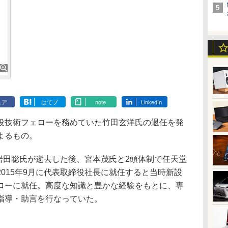
ェア
はてブ
note
LinkedIn
技術フェローを務めていた竹田玄洋氏の退任を発
よるもの。
岩田聡氏が逝去した後、宮本茂氏と2頭体制で任天堂
015年9月に代表取締役社長に就任すると当時新設
ローに就任。高度な知識と豊かな経験をもとに、専
指導・助言を行なっていた。