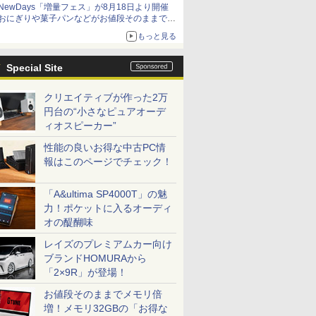
NewDays「増量フェス」が8月18日より開催
おにぎりや菓子パンなどがお値段そのままで最
大50%増量！
もっと見る
Special Site
クリエイティブが作った2万
円台の“小さなピュアオーデ
ィオスピーカー”
性能の良いお得な中古PC情
報はこのページでチェック！
「A&ultima SP4000T」の魅
力！ポケットに入るオーディ
オの醍醐味
レイズのプレミアムカー向け
ブランドHOMURAから
「2×9R」が登場！
お値段そのままでメモリ倍
増！メモリ32GBの「お得な