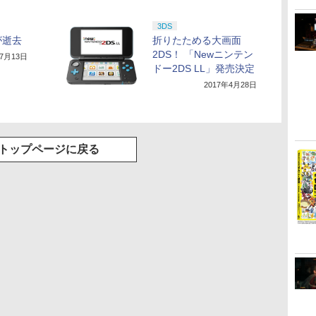
3DS
が逝去
折りたためる大画面
2DS！ 「Newニンテン
年7月13日
ドー2DS LL」発売決定
2017年4月28日
トップページに戻る