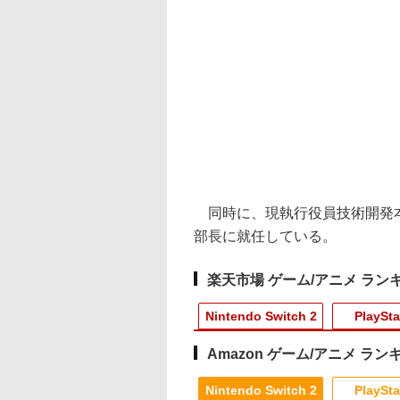
同時に、現執行役員技術開発本
部長に就任している。
楽天市場 ゲーム/アニメ ラン
Nintendo Switch 2
PlaySta
Amazon ゲーム/アニメ ラン
10
10
10
10
1
1
1
1
2
2
2
2
Nintendo Switch 2
PlaySta