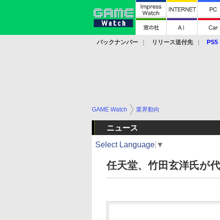
バックナンバー
リリース送付先
PS5
モバイル
eスポーツ
クラウド
PS
GAME Watch
業界動向
ニュース
Select Language
▼
任天堂、竹田玄洋氏が