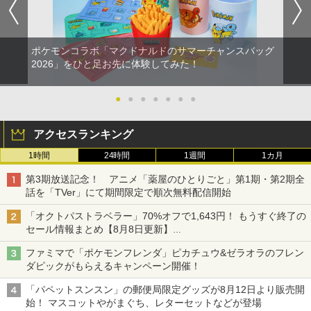
ポケモンコラボ「マクドナルドのサマーチャンスバッグ
2026」をひと足お先に体験してみた！
●
●
●
●
●
●
●
アクセスランキング
1時間
24時間
1週間
1カ月
第3期放送記念！ アニメ「薬屋のひとりごと」第1期・第2期全
話を「TVer」にて期間限定で順次無料配信開始
「オクトパストラベラー」70%オフで1,643円！ もうすぐ終了の
セール情報まとめ【8月8日更新】
ニンテンドーeショップでは「大神 絶景版」が67%オフで990円
ファミマで「ポケモンフレンダ」ピカチュウ&ゼラオラのフレン
ダピックがもらえるキャンペーン開催！
「パペットスンスン」の郵便局限定グッズが8月12日より販売開
始！ マスコットやがまぐち、レターセットなどが登場