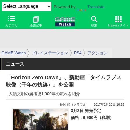
Powered by
Translate
カテゴリ
過去記事
検索
Impressサイト
GAME Watch
プレイステーション
PS4
アクション
ニュース
「Horizon Zero Dawn」、新動画「タイムラプス
映像（千年の軌跡）」を公開
人類文明の崩壊後1,000年の流れを紹介
長岡 頼（クラフル）
2017年2月20日 16:15
3月2日 発売予定
価格：6,900円（税別）