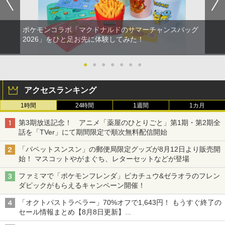
ポケモンコラボ「マクドナルドのサマーチャンスバッグ
2026」をひと足お先に体験してみた！
●
●
●
●
●
●
●
アクセスランキング
1時間
24時間
1週間
1カ月
第3期放送記念！ アニメ「薬屋のひとりごと」第1期・第2期全
話を「TVer」にて期間限定で順次無料配信開始
「パペットスンスン」の郵便局限定グッズが8月12日より販売開
始！ マスコットやがまぐち、レターセットなどが登場
ファミマで「ポケモンフレンダ」ピカチュウ&ゼラオラのフレン
ダピックがもらえるキャンペーン開催！
「オクトパストラベラー」70%オフで1,643円！ もうすぐ終了の
セール情報まとめ【8月8日更新】
ニンテンドーeショップでは「大神 絶景版」が67%オフで990円