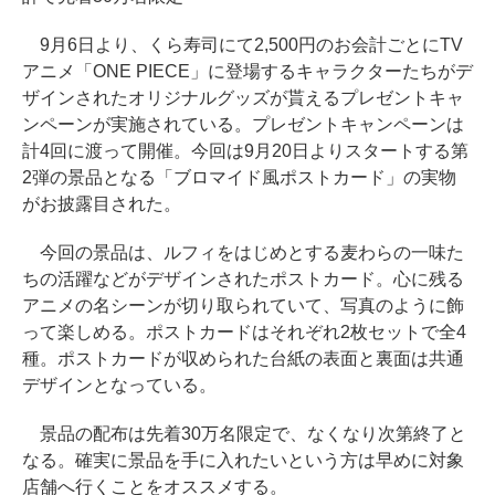
9月6日より、くら寿司にて2,500円のお会計ごとにTV
アニメ「ONE PIECE」に登場するキャラクターたちがデ
ザインされたオリジナルグッズが貰えるプレゼントキャ
ンペーンが実施されている。プレゼントキャンペーンは
計4回に渡って開催。今回は9月20日よりスタートする第
2弾の景品となる「ブロマイド風ポストカード」の実物
がお披露目された。
今回の景品は、ルフィをはじめとする麦わらの一味た
ちの活躍などがデザインされたポストカード。心に残る
アニメの名シーンが切り取られていて、写真のように飾
って楽しめる。ポストカードはそれぞれ2枚セットで全4
種。ポストカードが収められた台紙の表面と裏面は共通
デザインとなっている。
景品の配布は先着30万名限定で、なくなり次第終了と
なる。確実に景品を手に入れたいという方は早めに対象
店舗へ行くことをオススメする。