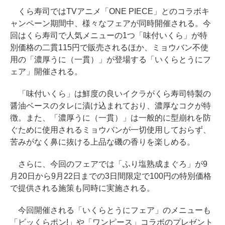
くら寿司ではTVアニメ「ONE PIECE」とのコラボキ
ャンペーン期間中、様々なフェアが同時開催される。今
回はくら寿司で人気メニューの1つ「味付いくら」が特
別価格の二貫115円で販売されるほか、ミョウバン不使
用の「濃厚うに（一貫）」が登場する「いくらとうにフ
ェア」開催される。
「味付いくら」は鮮度の良いイクラがくら寿司特製の
醤油ベースのタレに漬け込まれており、濃厚なコクが特
徴。また、「濃厚うに（一貫）」は一般的に型崩れを防
ぐために使用されるミョウバンが一切使用しておらず、
苦みがなく鼻に抜ける上品な磯の香りを楽しめる。
さらに、今回のフェアでは「ふり塩熟成まぐろ」が9
月20日から9月22日までの3日間限定で100円の特別価格
で提供される施策も同時に実施される。
今回開催される「いくらとうにフェア」のメニューも
「ビッくらポン!」や「ワンピース」コラボのプレゼント