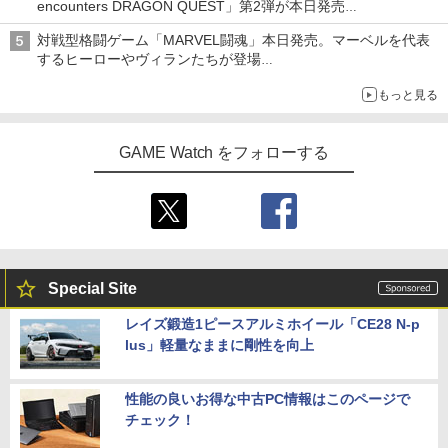
encounters DRAGON QUEST」第2弾が本日発売
アイスカップに入ったスライムやわたぼう、ベビーサタンなどが
対戦型格闘ゲーム「MARVEL闘魂」本日発売。マーベルを代表
オリジナルアートで登場
するヒーローやヴィランたちが登場
「GUILTY GEAR」などの格ゲーを手掛けるアークシステムワー
もっと見る
クスが開発
GAME Watch をフォローする
Special Site
レイズ鍛造1ピースアルミホイール「CE28 N-p
lus」軽量なままに剛性を向上
性能の良いお得な中古PC情報はこのページで
チェック！