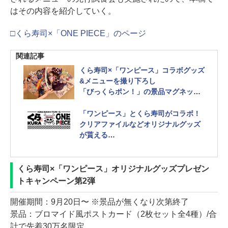
はその内容を紹介していく。
□くら寿司×「ONE PIECE」のページ
関連記事
くら寿司×「ワンピース」コラボグッズ
&メニューを撮り下ろし
「びっくらポン！」の景品マグネット
は圧巻の全100種！
「ワンピース」とくら寿司がコラボ！
クリアファイルなどオリジナルグッズ
が貰える
コラボメニューにヒトヒトの実アイス
もなか登場
くら寿司×「ワンピース」オリジナルグッズプレゼン
トキャンペーン第2弾
開催期間：9月20日〜 ※景品が無くなり次第終了
景品：ブロマイド風ポストカード（2枚セット全4種）/合
計で先着30万名限定