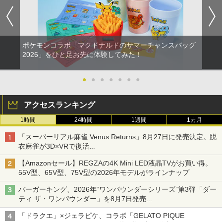
ポケモンコラボ「マクドナルドのサマーチャンスバッグ
2026」をひと足お先に体験してみた！
●
●
●
●
●
●
●
アクセスランキング
1時間
24時間
1週間
1カ月
「スーパーリアル麻雀 Venus Returns」8月27日に発売決定。脱
衣麻雀が3D×VRで復活
発売から2週間は20%オフになるセールが実施
【Amazonセール】REGZAの4K Mini LED液晶TVがお買い得。
55V型、65V型、75V型の2026年モデルがラインナップ
バーガーキング、2026年“ワンパウンダーシリーズ”第3弾「ダー
ティ ザ・ワンパウンダー」を8月7日発売
「特製ガーリックマヨソース」を使用した超大型チーズバーガー
「ドラクエ」×ジェラピケ、コラボ「GELATO PIQUE