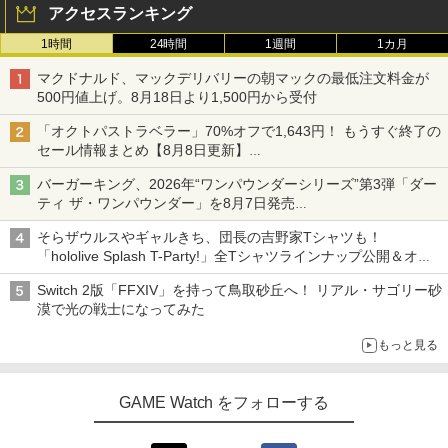
アクセスランキング
1時間
24時間
1週間
1カ月
マクドナルド、マックデリバリーの朝マックの最低注文料金が
500円値上げ。8月18日より1,500円から受付
「オクトパストラベラー」70%オフで1,643円！ もうすぐ終了の
セール情報まとめ【8月8日更新】
ニンテンドーeショップでは「大神 絶景版」が67%オフで990円
バーガーキング、2026年“ワンパウンダーシリーズ”第3弾「ダー
ティ ザ・ワンパウンダー」を8月7日発売
「特製ガーリックマヨソース」を使用した超大型チーズバーガー
そらザウルスやギャルきち、団長の吉野家Tシャツも！
「hololive Splash T-Party!」全Tシャツラインナップ公開＆オン
ライン販売開始
Switch 2版「FFXIV」を持って鳥取砂丘へ！ リアル・サゴリー砂
漠で光の戦士になってみた
もっと見る
GAME Watch をフォローする