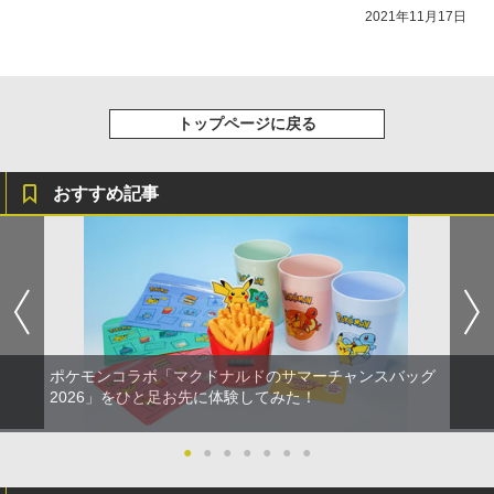
2021年11月17日
トップページに戻る
おすすめ記事
ポケモンコラボ「マクドナルドのサマーチャンスバッグ
2026」をひと足お先に体験してみた！
●
●
●
●
●
●
●