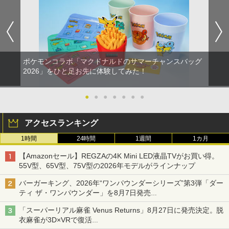
プキャップ 4個セット ジョイコン対応シ
Slim / PS5 Pro 用 縦置き スタンド 円形
ト付 / 片渕須直 / バンダイビジュアル [Bl
リコン素材 快適フィット スイッチ2対応
安定感UP ブラック ブルー シルバー グ
u-ray]【メール便送料無料】【最短翌日
滑り止めスティックカバー
レー ゲームアクセサリー ◇ALW-P5216
配達対応】
【メール便】 | プレーステーション プレ
イステーション プレステ プレステ5 プレ
￥990
￥1,243
イステーション5 スタンド 収納
ポケモンコラボ「マクドナルドのサマーチャンスバッグ
￥1,380
2026」をひと足お先に体験してみた！
Switch2 保護フィルム スイッチ2 保護フ
【BLU-R】超かぐや姫！ Blu-ray通常版
2
2
ィルム switch2 フィルム Switch2 ガラ
スフィルム スイッチ2 フィルム ガイド
●
●
●
●
●
●
●
￥5,780
貼り付け キット カバー Switch 2 本体
グランツーリスモ7 PS5版
2
アクセサリー Nintendo Switch2 ケース
可 透明 ブルーライト カット 99％ FIRM
アクセスランキング
￥3,779
E
1時間
24時間
1週間
1カ月
￥1,000
「多聞くん今どっち!?」3【Blu-ray】 [
3
【Amazonセール】REGZAの4K Mini LED液晶TVがお買い得。
師走ゆき ]
55V型、65V型、75V型の2026年モデルがラインナップ
ソニー・インタラクティブエンタテイン
￥8,044
3
バーガーキング、2026年“ワンパウンダーシリーズ”第3弾「ダー
メント 【PS5】Marvel’s Spider-Man 2
【10%OFFクーポン配布中】【365日完
3
ティ ザ・ワンパウンダー」を8月7日発売
通常版 [ECJS-00035 PS5 マーベルス
全保証】 Nintendo Switch2 保護フィル
「特製ガーリックマヨソース」を使用した超大型チーズバーガー
パイダーマン2 ツウジョウ]【MARVELC
ム 任天堂 Switch2 フィルム スイッチ2
「スーパーリアル麻雀 Venus Returns」8月27日に発売決定。脱
orner】
保護フィルム 7.9インチ ガラスフィルム
衣麻雀が3D×VRで復活
フィルム 10H ガラスザムライ 液晶保護
『映画 ラブライブ！蓮ノ空女学院スクー
4