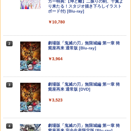
カー特典:【坤と離】二振りの剣、十翼よ
￥55,000
り来たる！スタジオ描き下ろしイラスト
ボード付) [Blu-ray]
Xbox プリペイドカード 5,000円 デジタ
2
￥10,780
スプラトゥーン レイダース -Switch2
Beast of Reincarnation -PS5 【特典】
ルコード 【旧 Xbox ギフトカード】 [オ
2
2
プロダクトコード 封入
ンラインコード]
￥6,455
￥7,286
￥5,000
劇場版「鬼滅の刃」無限城編 第一章 猗
2
窩座再来 通常版 [Blu-ray]
￥3,964
【純正品】Xbox ワイヤレス コントロー
3
Nintendo Switch 2(日本語・国内専用)
【純正品】ディスクドライブ(CFI-ZDD1
3
ラー (ロボット ホワイト)
3
J) PlayStation 5
￥55,603
￥7,681
￥11,849
劇場版「鬼滅の刃」無限城編 第一章 猗
3
窩座再来 通常版 [DVD]
【純正品】Xbox 充電式バッテリー + US
4
￥3,523
【純正品】DualSense ワイヤレスコン
B-C ケーブル
ニンテンドープリペイド番号 9000円|オ
4
4
トローラー ミッドナイト ブラック(CFI-
ンラインコード版
ZCT2J01)
￥2,618
￥9,000
￥10,737
劇場版「鬼滅の刃」無限城編 第一章 猗
4
窩座再来 完全生産限定版 [Blu-ray]