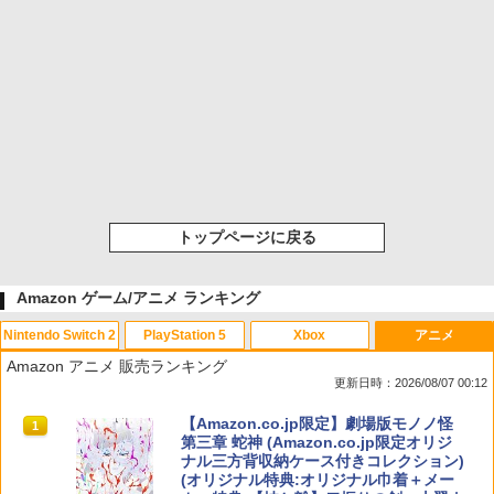
トップページに戻る
Amazon ゲーム/アニメ ランキング
Nintendo Switch 2
PlayStation 5
Xbox
アニメ
Amazon アニメ 販売ランキング
更新日時：2026/08/07 00:12
スプラトゥーン レイダース|オンライン
PlayStation 5 デジタル・エディション
【純正品】Xbox ワイヤレス コントロー
【Amazon.co.jp限定】劇場版モノノ怪
1
1
1
1
コード版
日本語専用 Console Language: Japan
ラー + USB-C® ケーブル
第三章 蛇神 (Amazon.co.jp限定オリジ
ese only (CFI-2200B01)
ナル三方背収納ケース付きコレクション)
(オリジナル特典:オリジナル巾着＋メー
￥5,832
￥8,300