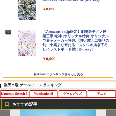
【純正品】Xbox ワイヤレス コントロー
ニンテンドープリペイド番号 5000円|オ
5
5
￥8,698
【純正品】DualSense ワイヤレスコン
ラー (カーボンブラック)
ンラインコード版
5
トローラー(CFI-ZCT2J)
￥8,020
￥5,000
￥10,737
【Amazon.co.jp限定】劇場版モノノ怪
5
第三章 蛇神 (オリジナル特典:オリジナル
巾着＋メーカー特典:【坤と離】二振りの
剣、十翼より来たる！スタジオ描き下ろ
しイラストボード付) [Blu-ray]
￥9,900
Amazonランキングをもっと見る
楽天市場 ゲーム/アニメ ランキング
Nintendo Switch 2
PlayStation 5
ゲームグッズ
アニメ
おすすめ記事
PlayVital 新型Switch2対応 親指グリッ
PS5 縦置きスタンド PlayStation5 / PS5
【中古】 この世界の片隅に ブックレッ
1
1
1