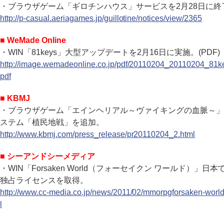
・ブラウザゲーム「ギロチンハウス」サービスを2月28日に終
http://p-casual.aeriagames.jp/guillotine/notices/view/2365
■ WeMade Online
・WIN「81keys」大型アップデートを2月16日に実施。(PDF)
http://image.wemadeonline.co.jp/pdf/20110204_20110204_81k
pdf
■ KBMJ
・ブラウザゲーム「エインヘリアル～ヴァイキングの血脈～」
ステム「植民地戦」を追加。
http://www.kbmj.com/press_release/pr20110204_2.html
■ シーアンドシーメディア
・WIN「Forsaken World（フォーセイクン ワールド）」日本
独占ライセンスを取得。
http://www.cc-media.co.jp/news/2011/02/mmorpgforsaken-worl
l