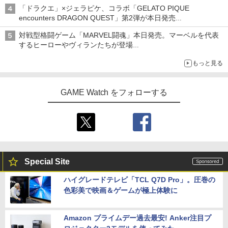
発売から2週間は20%オフになるセールが実施
フィルム OVER`s オーバーズ TP01
￥3,980
ルアイドルクラブ Bloom Garden Part
「ドラクエ」×ジェラピケ、コラボ「GELATO PIQUE
y』(特装限定版)【Blu-ray】 [ 矢立肇 ]
encounters DRAGON QUEST」第2弾が本日発売
￥1,380
アイスカップに入ったスライムやわたぼう、ベビーサタンなどが
￥8,580
対戦型格闘ゲーム「MARVEL闘魂」本日発売。マーベルを代表
オリジナルアートで登場
Marvel's Spider-Man 2
4
するヒーローやヴィランたちが登場
「GUILTY GEAR」などの格ゲーを手掛けるアークシステムワー
任天堂 【Switch2】スプラトゥーン レイ
￥4,011
4
もっと見る
クスが開発
ダース [BEE-P-AADLA NSW2 スプラト
【楽天ブックス限定連動購入特典+楽天
5
ゥ-ン レイダ-ス]
ブックス限定先着特典+他】ゴールデン
カムイ 第十五巻(初回限定版)【Blu-ra
GAME Watch をフォローする
￥6,740
y】(キャラファインボード+キャスト複
製サイン入り複製原画セット+原作者・
首都高バトル / Tokyo Xtreme Racer
野田サトル描き下ろし最終章OP／ED絵
5
【PS5】 ELJM-30827
コンテ+他) [ 野田サトル ]
【メール便発送】【新品】任天堂 Ninte
5
￥6,480
￥10,780
ndo Switch 2 ゲームソフト スプラトゥ
ーン レイダース
Special Site
￥6,750
ハイグレードテレビ「TCL Q7D Pro」。圧巻の
色彩美で映画＆ゲームが極上体験に
Amazon プライムデー過去最安! Anker注目プ