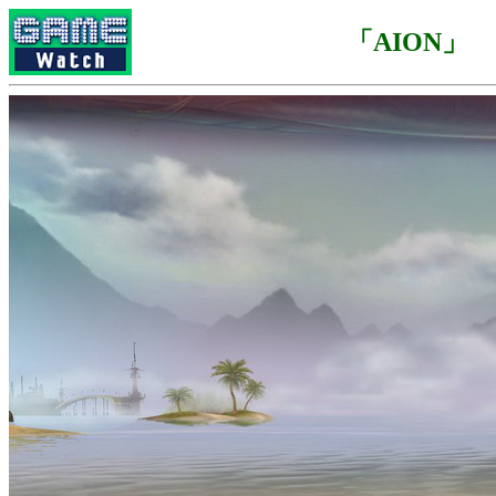
「AION」