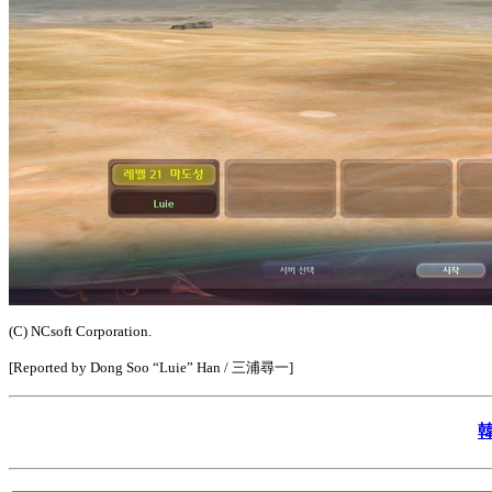
(C) NCsoft Corporation.
[Reported by Dong Soo “Luie” Han / 三浦尋一]