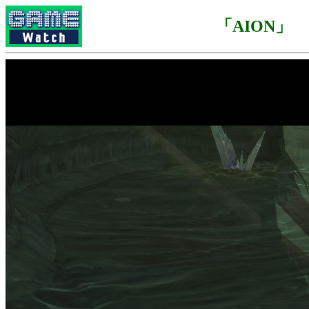
「AION」