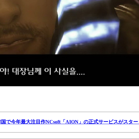
韓国で今年最大注目作NCsoft「AION」の正式サービスがスター