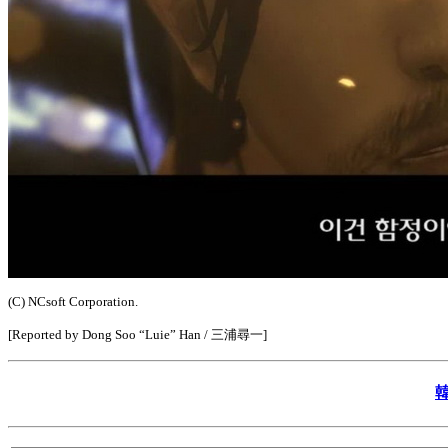
(C) NCsoft Corporation.
[Reported by Dong Soo “Luie” Han / 三浦尋一]