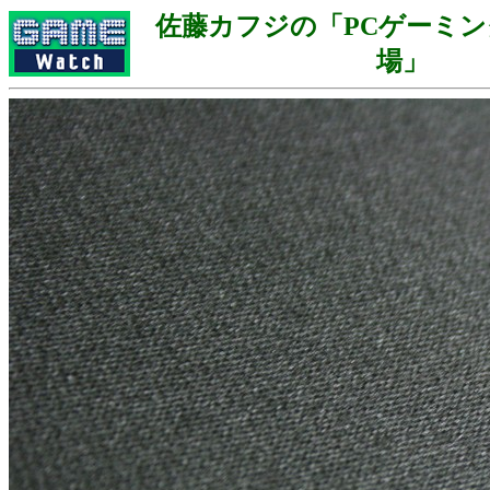
佐藤カフジの「PCゲーミ
場」