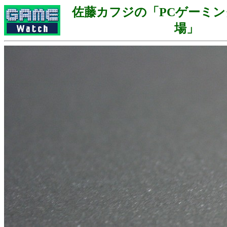
佐藤カフジの「PCゲーミ
場」