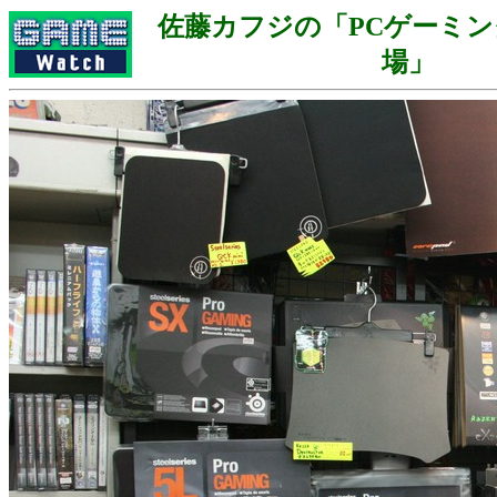
佐藤カフジの「PCゲーミ
場」