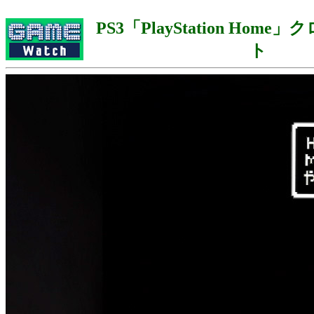
PS3「PlayStation Hom
ト