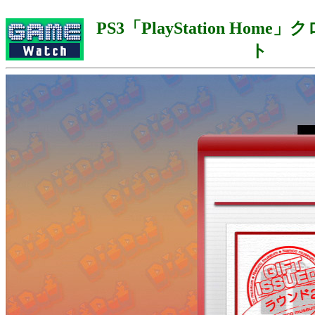
PS3「PlayStation Hom
ト