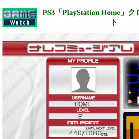
PS3「PlayStation Hom
ト