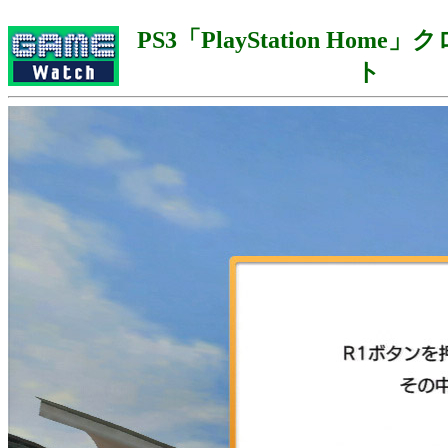
PS3「PlayStation Hom
ト