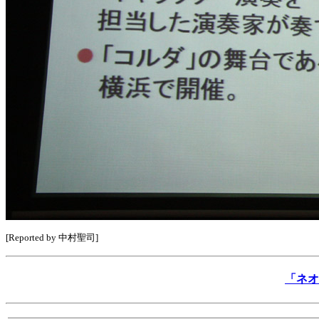
[Reported by 中村聖司]
「ネオ