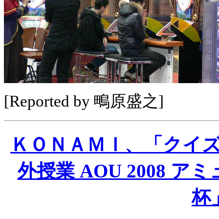
[Reported by 鴫原盛之]
ＫＯＮＡＭＩ、「クイズ
外授業 AOU 2008
杯