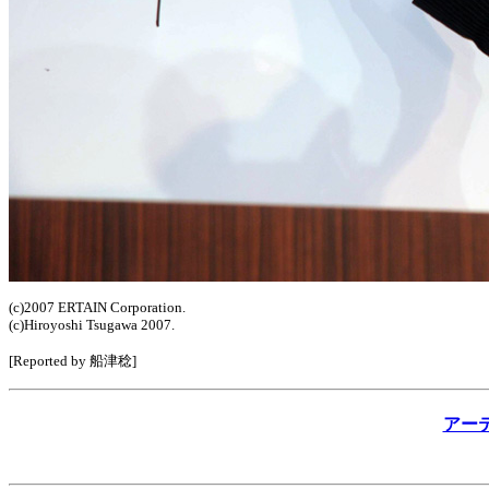
(c)2007 ERTAIN Corporation.
(c)Hiroyoshi Tsugawa 2007.
[Reported by 船津稔]
アー