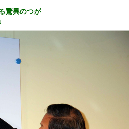
る驚異のつが
」