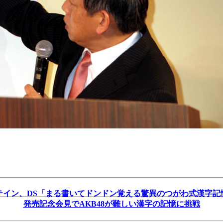
テイン、DS「まる書いてドンドン覚える驚異のつがわ式漢字記
発売記念会見でAKB48が難しい漢字の記憶に挑戦