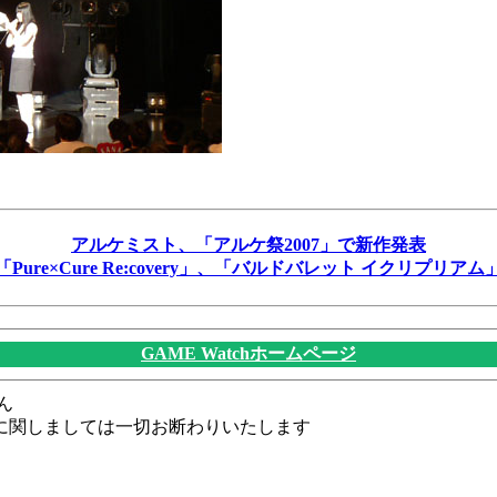
アルケミスト、「アルケ祭2007」で新作発表
「Pure×Cure Re:covery」、「バルドバレット イクリプリアム
GAME Watchホームページ
ん
に関しましては一切お断わりいたします