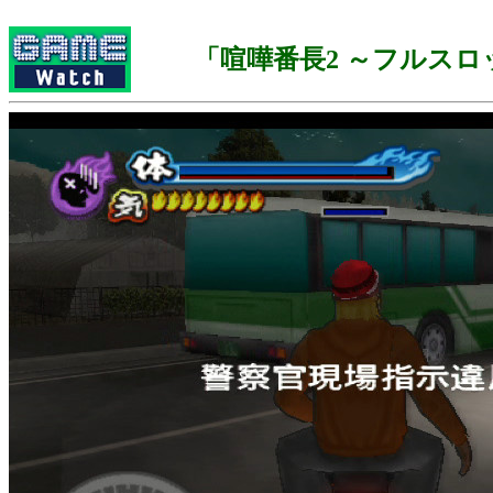
「喧嘩番長2 ～フルスロ