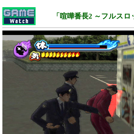
「喧嘩番長2 ～フルスロ