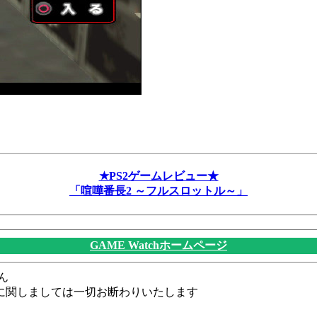
★PS2ゲームレビュー★
「喧嘩番長2 ～フルスロットル～」
GAME Watchホームページ
ん
に関しましては一切お断わりいたします