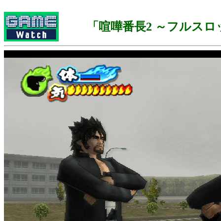
「喧嘩番長2 ～フルスロ