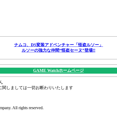
ナムコ、DS変装アドベンチャー「怪盗ルソー」
ルソーの強力な仲間“怪盗セーヌ”登場!!
GAME Watchホームページ
ん
に関しましては一切お断わりいたします
pany. All rights reserved.