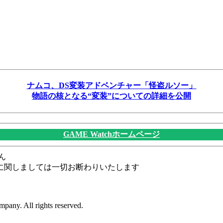
ナムコ、DS変装アドベンチャー「怪盗ルソー」
物語の核となる“変装”についての詳細を公開
GAME Watchホームページ
ん
に関しましては一切お断わりいたします
pany. All rights reserved.