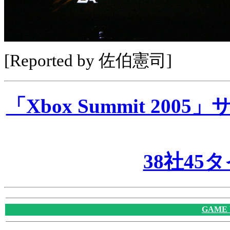
[Reported by 佐伯憲司]
「Xbox Summit 2
38社45
GAME