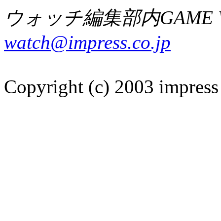
ウォッチ編集部内GAME W
watch@impress.co.jp
Copyright (c) 2003 impress 