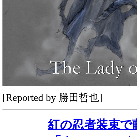
[Reported by 勝田哲也]
紅の忍者装束で