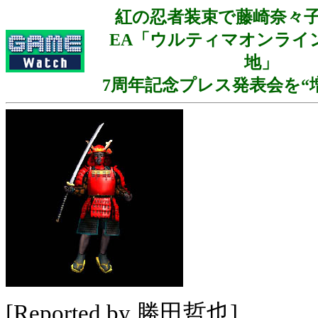
紅の忍者装束で藤崎奈々
EA「ウルティマオンライ
地」
7周年記念プレス発表会を“
[Reported by 勝田哲也]