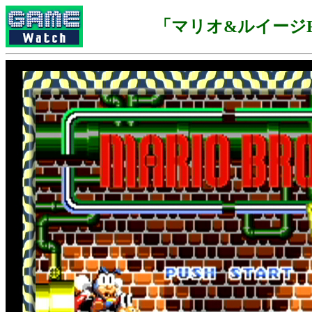
「マリオ&ルイージR