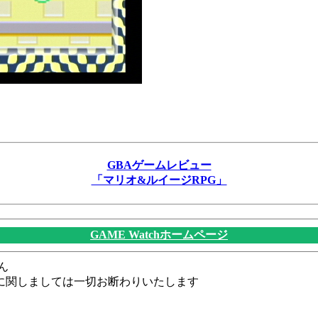
GBAゲームレビュー
「マリオ&ルイージRPG」
GAME Watchホームページ
ん
に関しましては一切お断わりいたします