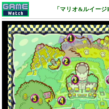
「マリオ&ルイージR