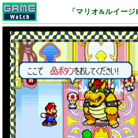
「マリオ&ルイージR