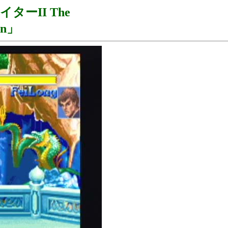
ーII The
ion」