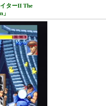
ーII The
ion」