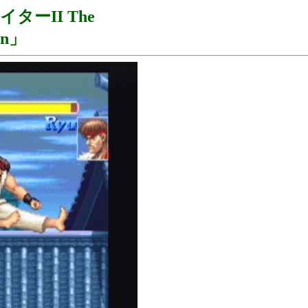
ーII The
ion」